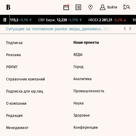
Войти
RGBI
115,3
+0,1%
↑
CNY Бирж.
12,239
+1,31%
↑
IMOEX
2 281,31
-0,2%
↓
RG
Ситуация на топливном рынке: меры, динамика, прогнозы
Выб
Наши проекты
Подписка
ВЕДЫ
Реклама
Город
РФРИТ
Аналитика
Справочник компаний
Промышленность
Подписка для юр.лиц
Наука
О компании
Здоровье
Редакция
Конференции
Менеджмент