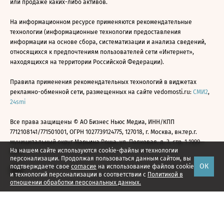
или продаже каких-либо активов.
На информационном ресурсе применяются рекомендательные
технологии (информационные технологии предоставления
информации на основе сбора, систематизации и анализа сведений,
относящихся к предпочтениям пользователей сети «Интернет»,
находящихся на территории Российской Федерации).
Правила применения рекомендательных технологий в виджетах
рекламно-обменной сети, размещенных на сайте vedomosti.ru:
СМИ2
,
24smi
Все права защищены © АО Бизнес Ньюс Медиа, ИНН/КПП
7712108141/771501001, ОГРН 1027739124775, 127018, г. Москва, вн.тер.г.
муниципальный округ Марьина Роща, ул. Полковая, д. 3, стр. 1 1999—
На нашем сайте используются cookie-файлы и технологии
2026
персонализации. Продолжая пользоваться данным сайтом, вы
ОК
подтверждаете свое
согласие
на использование файлов cookie
и технологий персонализации в соответствии с
Политикой в
отношении обработки персональных данных.