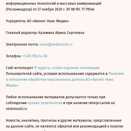
информационных технологий и массовых коммуникаций
(Роскомнадзор) от 27 ноября 2020 г. ЭЛ № ФС 77-79546
Учредитель: АО «Бизнес Ньюс Медиа»
Главный редактор: Казьмина Ирина Сергеевна
Электронная почта:
news@vedomosti.ru
Телефон:
+7 495 956-34-58
Сайт использует
IP адреса, cookie и данные геолокации
Пользователей сайта, условия использования содержатся в
Политике
в отношении обработки персональных данных АО «Бизнес Ньюс
Медиа»
Любое использование материалов допускается только при
соблюдении
правил перепечатки
и при наличии гиперссылки на
vedomosti.ru
Новости, аналитика, прогнозы и другие материалы, представленные
на данном сайте, не являются офертой или рекомендацией к покупке