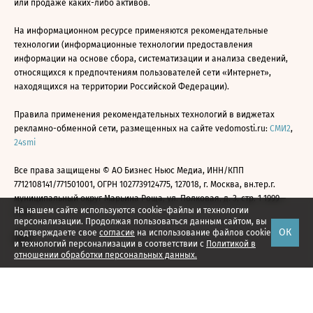
или продаже каких-либо активов.
На информационном ресурсе применяются рекомендательные
технологии (информационные технологии предоставления
информации на основе сбора, систематизации и анализа сведений,
относящихся к предпочтениям пользователей сети «Интернет»,
находящихся на территории Российской Федерации).
Правила применения рекомендательных технологий в виджетах
рекламно-обменной сети, размещенных на сайте vedomosti.ru:
СМИ2
,
24smi
Все права защищены © АО Бизнес Ньюс Медиа, ИНН/КПП
7712108141/771501001, ОГРН 1027739124775, 127018, г. Москва, вн.тер.г.
муниципальный округ Марьина Роща, ул. Полковая, д. 3, стр. 1 1999—
На нашем сайте используются cookie-файлы и технологии
2026
персонализации. Продолжая пользоваться данным сайтом, вы
ОК
подтверждаете свое
согласие
на использование файлов cookie
и технологий персонализации в соответствии с
Политикой в
отношении обработки персональных данных.