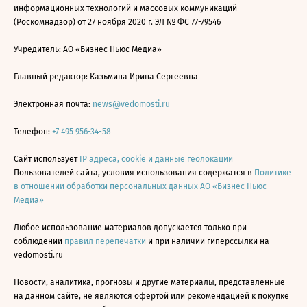
информационных технологий и массовых коммуникаций
(Роскомнадзор) от 27 ноября 2020 г. ЭЛ № ФС 77-79546
Учредитель: АО «Бизнес Ньюс Медиа»
Главный редактор: Казьмина Ирина Сергеевна
Электронная почта:
news@vedomosti.ru
Телефон:
+7 495 956-34-58
Сайт использует
IP адреса, cookie и данные геолокации
Пользователей сайта, условия использования содержатся в
Политике
в отношении обработки персональных данных АО «Бизнес Ньюс
Медиа»
Любое использование материалов допускается только при
соблюдении
правил перепечатки
и при наличии гиперссылки на
vedomosti.ru
Новости, аналитика, прогнозы и другие материалы, представленные
на данном сайте, не являются офертой или рекомендацией к покупке