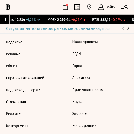
Войти
Y Бирж.
12,234
+1,26%
↑
IMOEX
2 279,64
-0,27%
↓
RTSI
882,15
-0,27%
↓
R
Ситуация на топливном рынке: меры, динамика, прогнозы
Выб
Наши проекты
Подписка
ВЕДЫ
Реклама
Город
РФРИТ
Аналитика
Справочник компаний
Промышленность
Подписка для юр.лиц
Наука
О компании
Здоровье
Редакция
Конференции
Менеджмент