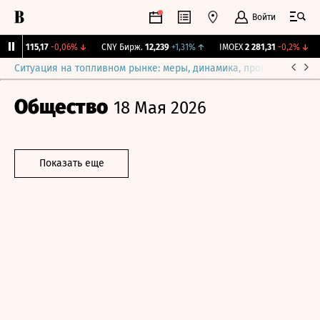
Войти
RGBI
115,17
-0,06%
↓
CNY Бирж.
12,239
+1,31%
↑
IMOEX
2 281,31
-0,2%
↓
Ситуация на топливном рынке: меры, динамика, прогнозы
Выб
Общество
18 Мая 2026
Показать еще