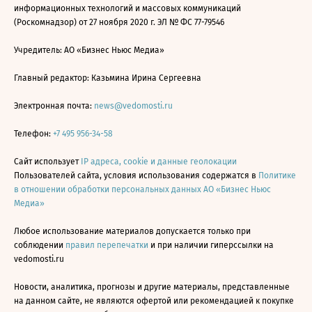
информационных технологий и массовых коммуникаций
(Роскомнадзор) от 27 ноября 2020 г. ЭЛ № ФС 77-79546
Учредитель: АО «Бизнес Ньюс Медиа»
Главный редактор: Казьмина Ирина Сергеевна
Электронная почта:
news@vedomosti.ru
Телефон:
+7 495 956-34-58
Сайт использует
IP адреса, cookie и данные геолокации
Пользователей сайта, условия использования содержатся в
Политике
в отношении обработки персональных данных АО «Бизнес Ньюс
Медиа»
Любое использование материалов допускается только при
соблюдении
правил перепечатки
и при наличии гиперссылки на
vedomosti.ru
Новости, аналитика, прогнозы и другие материалы, представленные
на данном сайте, не являются офертой или рекомендацией к покупке