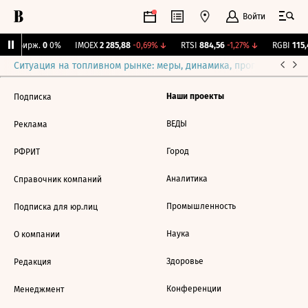
Войти
CNY Бирж.
0
0%
IMOEX
2 285,88
-0,69%
↓
RTSI
884,56
-1,27%
↓
RGBI
115,
Ситуация на топливном рынке: меры, динамика, прогнозы
Выб
Наши проекты
Подписка
ВЕДЫ
Реклама
Город
РФРИТ
Аналитика
Справочник компаний
Промышленность
Подписка для юр.лиц
Наука
О компании
Здоровье
Редакция
Конференции
Менеджмент