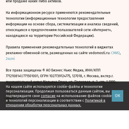
или продаже каких-либо активов.
На информационном ресурсе применяются рекомендательные
технологии (информационные технологии предоставления
информации на основе сбора, систематизации и анализа сведений,
относящихся к предпочтениям пользователей сети «Интернет»,
находящихся на территории Российской Федерации).
Правила применения рекомендательных технологий в виджетах
рекламно-обменной сети, размещенных на сайте vedomosti.ru:
СМИ2
,
24smi
Все права защищены © АО Бизнес Ньюс Медиа, ИНН/КПП
7712108141/771501001, ОГРН 1027739124775, 127018, г. Москва, вн.тер.г.
муниципальный округ Марьина Роща, ул. Полковая, д. 3, стр. 1 1999—
На нашем сайте используются cookie-файлы и технологии
2026
персонализации. Продолжая пользоваться данным сайтом, вы
ОК
подтверждаете свое
согласие
на использование файлов cookie
и технологий персонализации в соответствии с
Политикой в
отношении обработки персональных данных.