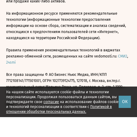
или продаже каких-либо активов.
На информационном ресурсе применяются рекомендательные
технологии (информационные технологии предоставления
информации на основе сбора, систематизации и анализа сведений,
относящихся к предпочтениям пользователей сети «Интернет»,
находящихся на территории Российской Федерации).
Правила применения рекомендательных технологий в виджетах
рекламно-обменной сети, размещенных на сайте vedomosti.ru:
СМИ2
,
24smi
Все права защищены © АО Бизнес Ньюс Медиа, ИНН/КПП
7712108141/771501001, ОГРН 1027739124775, 127018, г. Москва, вн.тер.г.
муниципальный округ Марьина Роща, ул. Полковая, д. 3, стр. 1 1999—
На нашем сайте используются cookie-файлы и технологии
2026
персонализации. Продолжая пользоваться данным сайтом, вы
ОК
подтверждаете свое
согласие
на использование файлов cookie
и технологий персонализации в соответствии с
Политикой в
отношении обработки персональных данных.