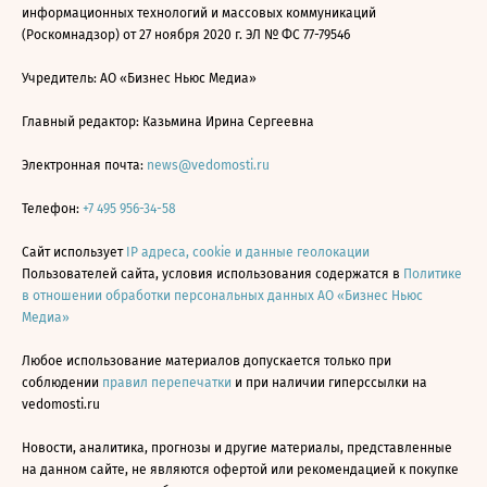
информационных технологий и массовых коммуникаций
(Роскомнадзор) от 27 ноября 2020 г. ЭЛ № ФС 77-79546
Учредитель: АО «Бизнес Ньюс Медиа»
Главный редактор: Казьмина Ирина Сергеевна
Электронная почта:
news@vedomosti.ru
Телефон:
+7 495 956-34-58
Сайт использует
IP адреса, cookie и данные геолокации
Пользователей сайта, условия использования содержатся в
Политике
в отношении обработки персональных данных АО «Бизнес Ньюс
Медиа»
Любое использование материалов допускается только при
соблюдении
правил перепечатки
и при наличии гиперссылки на
vedomosti.ru
Новости, аналитика, прогнозы и другие материалы, представленные
на данном сайте, не являются офертой или рекомендацией к покупке