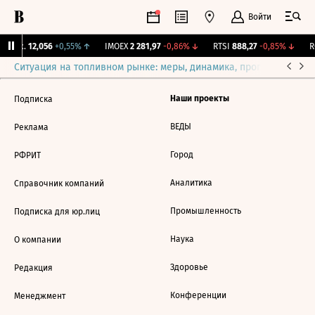
Войти
Бирж.
12,056
+0,55%
↑
IMOEX
2 281,97
-0,86%
↓
RTSI
888,27
-0,85%
↓
RG
Ситуация на топливном рынке: меры, динамика, прогнозы
Выб
Наши проекты
Подписка
ВЕДЫ
Реклама
Город
РФРИТ
Аналитика
Справочник компаний
Промышленность
Подписка для юр.лиц
Наука
О компании
Здоровье
Редакция
Конференции
Менеджмент