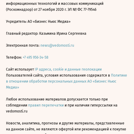
информационных технологий и массовых коммуникаций
(Роскомнадзор) от 27 ноября 2020 г. ЭЛ № ФС 77-79546
Учредитель: АО «Бизнес Ньюс Медиа»
Главный редактор: Казьмина Ирина Сергеевна
Электронная почта:
news@vedomosti.ru
Телефон:
+7 495 956-34-58
Сайт использует
IP адреса, cookie и данные геолокации
Пользователей сайта, условия использования содержатся в
Политике
в отношении обработки персональных данных АО «Бизнес Ньюс
Медиа»
Любое использование материалов допускается только при
соблюдении
правил перепечатки
и при наличии гиперссылки на
vedomosti.ru
Новости, аналитика, прогнозы и другие материалы, представленные
на данном сайте, не являются офертой или рекомендацией к покупке