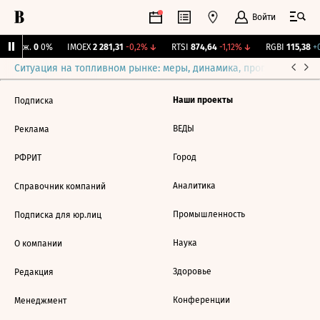
Войти
Y Бирж.
0
0%
IMOEX
2 281,31
-0,2%
↓
RTSI
874,64
-1,12%
↓
RGBI
115,38
+0
Ситуация на топливном рынке: меры, динамика, прогнозы
Выб
Наши проекты
Подписка
ВЕДЫ
Реклама
Город
РФРИТ
Аналитика
Справочник компаний
Промышленность
Подписка для юр.лиц
Наука
О компании
Здоровье
Редакция
Конференции
Менеджмент