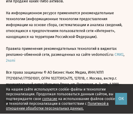
или продаже каких-либо активов.
На информационном ресурсе применяются рекомендательные
технологии (информационные технологии предоставления
информации на основе сбора, систематизации и анализа сведений,
относящихся к предпочтениям пользователей сети «Интернет»,
находящихся на территории Российской Федерации).
Правила применения рекомендательных технологий в виджетах
рекламно-обменной сети, размещенных на сайте vedomosti.ru:
СМИ2
,
24smi
Все права защищены © АО Бизнес Ньюс Медиа, ИНН/КПП
7712108141/771501001, ОГРН 1027739124775, 127018, г. Москва, вн.тер.г.
муниципальный округ Марьина Роща, ул. Полковая, д. 3, стр. 1 1999—
На нашем сайте используются cookie-файлы и технологии
2026
персонализации. Продолжая пользоваться данным сайтом, вы
ОК
подтверждаете свое
согласие
на использование файлов cookie
и технологий персонализации в соответствии с
Политикой в
отношении обработки персональных данных.