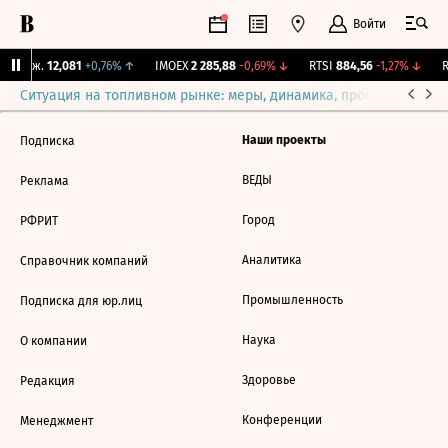
Войти
Y Бирж.
12,081
+0,76%
↑
IMOEX
2 285,88
-0,69%
↓
RTSI
884,56
-1,27%
↓
R
Ситуация на топливном рынке: меры, динамика, прогнозы
Выб
Наши проекты
Подписка
ВЕДЫ
Реклама
Город
РФРИТ
Аналитика
Справочник компаний
Промышленность
Подписка для юр.лиц
Наука
О компании
Здоровье
Редакция
Конференции
Менеджмент