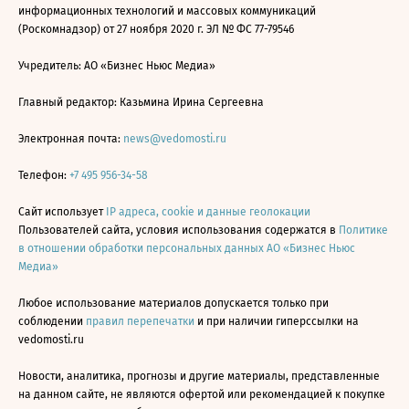
информационных технологий и массовых коммуникаций
(Роскомнадзор) от 27 ноября 2020 г. ЭЛ № ФС 77-79546
Учредитель: АО «Бизнес Ньюс Медиа»
Главный редактор: Казьмина Ирина Сергеевна
Электронная почта:
news@vedomosti.ru
Телефон:
+7 495 956-34-58
Сайт использует
IP адреса, cookie и данные геолокации
Пользователей сайта, условия использования содержатся в
Политике
в отношении обработки персональных данных АО «Бизнес Ньюс
Медиа»
Любое использование материалов допускается только при
соблюдении
правил перепечатки
и при наличии гиперссылки на
vedomosti.ru
Новости, аналитика, прогнозы и другие материалы, представленные
на данном сайте, не являются офертой или рекомендацией к покупке