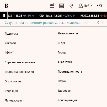
Войти
↓
RGBI
115,35
+0,18%
↑
CNY Бирж.
12,081
+0,76%
↑
IMOEX
2 285,88
-0,69
Ситуация на топливном рынке: меры, динамика, прогнозы
Выб
Наши проекты
Подписка
ВЕДЫ
Реклама
Город
РФРИТ
Аналитика
Справочник компаний
Промышленность
Подписка для юр.лиц
Наука
О компании
Здоровье
Редакция
Конференции
Менеджмент