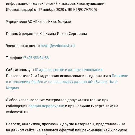
информационных технологий и массовых коммуникаций
(Роскомнадзор) от 27 ноября 2020 г. ЭЛ № ФС 77-79546
Учредитель: АО «Бизнес Ньюс Медиа»
Главный редактор: Казьмина Ирина Сергеевна
Электронная почта:
news@vedomosti.ru
Телефон:
+7 495 956-34-58
Сайт использует
IP адреса, cookie и данные геолокации
Пользователей сайта, условия использования содержатся в
Политике
в отношении обработки персональных данных АО «Бизнес Ньюс
Медиа»
Любое использование материалов допускается только при
соблюдении
правил перепечатки
и при наличии гиперссылки на
vedomosti.ru
Новости, аналитика, прогнозы и другие материалы, представленные
на данном сайте, не являются офертой или рекомендацией к покупке