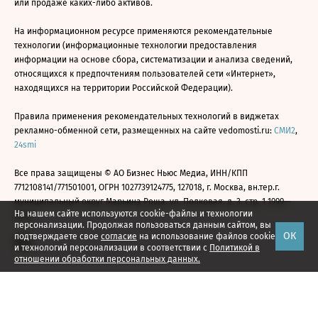
или продаже каких-либо активов.
На информационном ресурсе применяются рекомендательные
технологии (информационные технологии предоставления
информации на основе сбора, систематизации и анализа сведений,
относящихся к предпочтениям пользователей сети «Интернет»,
находящихся на территории Российской Федерации).
Правила применения рекомендательных технологий в виджетах
рекламно-обменной сети, размещенных на сайте vedomosti.ru:
СМИ2
,
24smi
Все права защищены © АО Бизнес Ньюс Медиа, ИНН/КПП
7712108141/771501001, ОГРН 1027739124775, 127018, г. Москва, вн.тер.г.
муниципальный округ Марьина Роща, ул. Полковая, д. 3, стр. 1 1999—
На нашем сайте используются cookie-файлы и технологии
2026
персонализации. Продолжая пользоваться данным сайтом, вы
ОК
подтверждаете свое
согласие
на использование файлов cookie
и технологий персонализации в соответствии с
Политикой в
отношении обработки персональных данных.