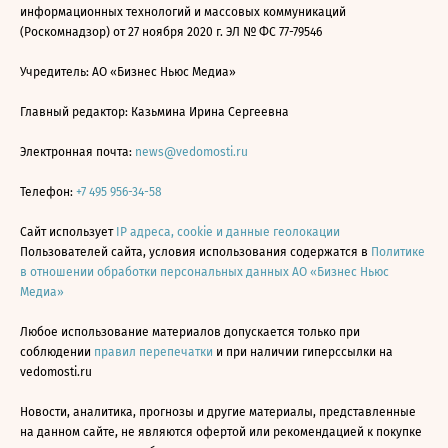
информационных технологий и массовых коммуникаций
(Роскомнадзор) от 27 ноября 2020 г. ЭЛ № ФС 77-79546
Учредитель: АО «Бизнес Ньюс Медиа»
Главный редактор: Казьмина Ирина Сергеевна
Электронная почта:
news@vedomosti.ru
Телефон:
+7 495 956-34-58
Сайт использует
IP адреса, cookie и данные геолокации
Пользователей сайта, условия использования содержатся в
Политике
в отношении обработки персональных данных АО «Бизнес Ньюс
Медиа»
Любое использование материалов допускается только при
соблюдении
правил перепечатки
и при наличии гиперссылки на
vedomosti.ru
Новости, аналитика, прогнозы и другие материалы, представленные
на данном сайте, не являются офертой или рекомендацией к покупке