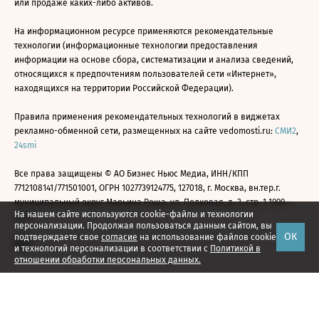
или продаже каких-либо активов.
На информационном ресурсе применяются рекомендательные
технологии (информационные технологии предоставления
информации на основе сбора, систематизации и анализа сведений,
относящихся к предпочтениям пользователей сети «Интернет»,
находящихся на территории Российской Федерации).
Правила применения рекомендательных технологий в виджетах
рекламно-обменной сети, размещенных на сайте vedomosti.ru:
СМИ2
,
24smi
Все права защищены © АО Бизнес Ньюс Медиа, ИНН/КПП
7712108141/771501001, ОГРН 1027739124775, 127018, г. Москва, вн.тер.г.
муниципальный округ Марьина Роща, ул. Полковая, д. 3, стр. 1 1999—
На нашем сайте используются cookie-файлы и технологии
2026
персонализации. Продолжая пользоваться данным сайтом, вы
ОК
подтверждаете свое
согласие
на использование файлов cookie
и технологий персонализации в соответствии с
Политикой в
отношении обработки персональных данных.