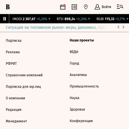
Войти
%
↑
IMOEX
2 307,67
+0,26%
↑
RTSI
898,24
+0,26%
↑
RGBI
115,33
+0,17%
↑
Ситуация на топливном рынке: меры, динамика, прогнозы
Выб
Наши проекты
Подписка
ВЕДЫ
Реклама
Город
РФРИТ
Аналитика
Справочник компаний
Промышленность
Подписка для юр.лиц
Наука
О компании
Здоровье
Редакция
Конференции
Менеджмент