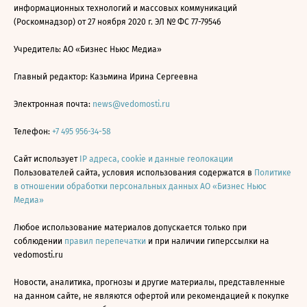
информационных технологий и массовых коммуникаций
(Роскомнадзор) от 27 ноября 2020 г. ЭЛ № ФС 77-79546
Учредитель: АО «Бизнес Ньюс Медиа»
Главный редактор: Казьмина Ирина Сергеевна
Электронная почта:
news@vedomosti.ru
Телефон:
+7 495 956-34-58
Сайт использует
IP адреса, cookie и данные геолокации
Пользователей сайта, условия использования содержатся в
Политике
в отношении обработки персональных данных АО «Бизнес Ньюс
Медиа»
Любое использование материалов допускается только при
соблюдении
правил перепечатки
и при наличии гиперссылки на
vedomosti.ru
Новости, аналитика, прогнозы и другие материалы, представленные
на данном сайте, не являются офертой или рекомендацией к покупке