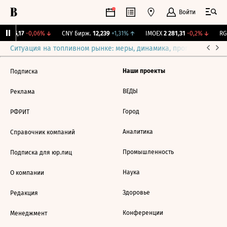
Войти
BI
115,17
-0,06%
↓
CNY Бирж.
12,239
+1,31%
↑
IMOEX
2 281,31
-0,2%
↓
RGB
Ситуация на топливном рынке: меры, динамика, прогнозы
Выб
Наши проекты
Подписка
ВЕДЫ
Реклама
Город
РФРИТ
Аналитика
Справочник компаний
Промышленность
Подписка для юр.лиц
Наука
О компании
Здоровье
Редакция
Конференции
Менеджмент