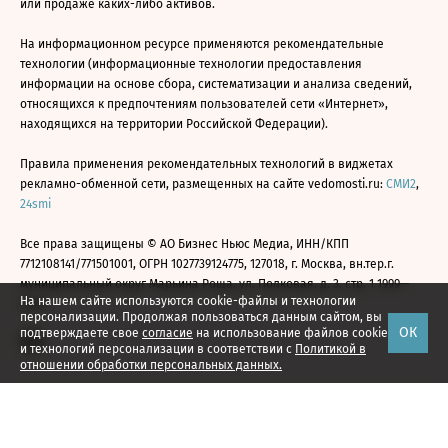
или продаже каких-либо активов.
На информационном ресурсе применяются рекомендательные
технологии (информационные технологии предоставления
информации на основе сбора, систематизации и анализа сведений,
относящихся к предпочтениям пользователей сети «Интернет»,
находящихся на территории Российской Федерации).
Правила применения рекомендательных технологий в виджетах
рекламно-обменной сети, размещенных на сайте vedomosti.ru:
СМИ2
,
24smi
Все права защищены © АО Бизнес Ньюс Медиа, ИНН/КПП
7712108141/771501001, ОГРН 1027739124775, 127018, г. Москва, вн.тер.г.
муниципальный округ Марьина Роща, ул. Полковая, д. 3, стр. 1 1999—
На нашем сайте используются cookie-файлы и технологии
2026
персонализации. Продолжая пользоваться данным сайтом, вы
ОК
подтверждаете свое
согласие
на использование файлов cookie
и технологий персонализации в соответствии с
Политикой в
отношении обработки персональных данных.