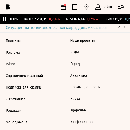
Войти
Бирж.
0
0%
IMOEX
2 281,31
-0,2%
↓
RTSI
874,64
-1,12%
↓
RGBI
115,35
+0,1
Ситуация на топливном рынке: меры, динамика, прогнозы
Выб
Наши проекты
Подписка
ВЕДЫ
Реклама
Город
РФРИТ
Аналитика
Справочник компаний
Промышленность
Подписка для юр.лиц
Наука
О компании
Здоровье
Редакция
Конференции
Менеджмент