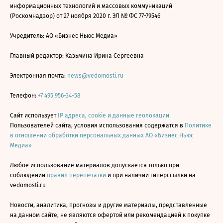
информационных технологий и массовых коммуникаций
(Роскомнадзор) от 27 ноября 2020 г. ЭЛ № ФС 77-79546
Учредитель: АО «Бизнес Ньюс Медиа»
Главный редактор: Казьмина Ирина Сергеевна
Электронная почта:
news@vedomosti.ru
Телефон:
+7 495 956-34-58
Сайт использует
IP адреса, cookie и данные геолокации
Пользователей сайта, условия использования содержатся в
Политике
в отношении обработки персональных данных АО «Бизнес Ньюс
Медиа»
Любое использование материалов допускается только при
соблюдении
правил перепечатки
и при наличии гиперссылки на
vedomosti.ru
Новости, аналитика, прогнозы и другие материалы, представленные
на данном сайте, не являются офертой или рекомендацией к покупке