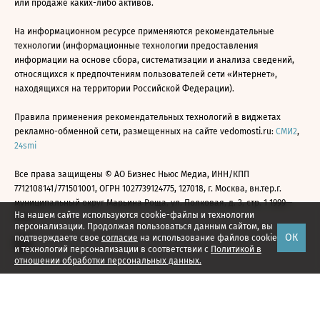
или продаже каких-либо активов.
На информационном ресурсе применяются рекомендательные
технологии (информационные технологии предоставления
информации на основе сбора, систематизации и анализа сведений,
относящихся к предпочтениям пользователей сети «Интернет»,
находящихся на территории Российской Федерации).
Правила применения рекомендательных технологий в виджетах
рекламно-обменной сети, размещенных на сайте vedomosti.ru:
СМИ2
,
24smi
Все права защищены © АО Бизнес Ньюс Медиа, ИНН/КПП
7712108141/771501001, ОГРН 1027739124775, 127018, г. Москва, вн.тер.г.
муниципальный округ Марьина Роща, ул. Полковая, д. 3, стр. 1 1999—
На нашем сайте используются cookie-файлы и технологии
2026
персонализации. Продолжая пользоваться данным сайтом, вы
ОК
подтверждаете свое
согласие
на использование файлов cookie
и технологий персонализации в соответствии с
Политикой в
отношении обработки персональных данных.