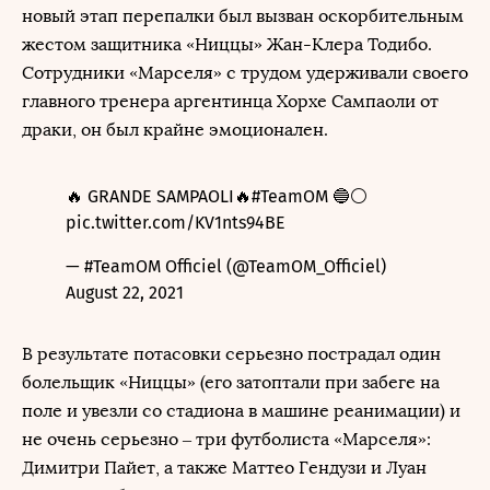
новый этап перепалки был вызван оскорбительным
жестом защитника «Ниццы» Жан-Клера Тодибо.
Сотрудники «Марселя» с трудом удерживали своего
главного тренера аргентинца Хорхе Сампаоли от
драки, он был крайне эмоционален.
🔥 GRANDE SAMPAOLI🔥
#TeamOM
🔵⚪️
pic.twitter.com/KV1nts94BE
— #TeamOM Officiel (@TeamOM_Officiel)
August 22, 2021
В результате потасовки серьезно пострадал один
болельщик «Ниццы» (его затоптали при забеге на
поле и увезли со стадиона в машине реанимации) и
не очень серьезно – три футболиста «Марселя»:
Димитри Пайет, а также Маттео Гендузи и Луан