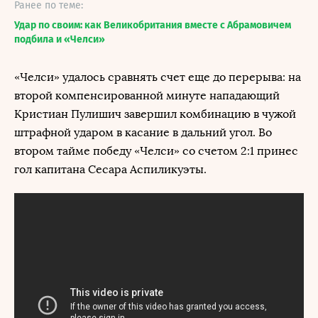
Ранее по теме:
Удар по своим: как Великобритания вместе с Абрамовичем
подбила и «Челси»
«Челси» удалось сравнять счет еще до перерыва: на
второй компенсированной минуте нападающий
Кристиан Пулишич завершил комбинацию в чужой
штрафной ударом в касание в дальний угол. Во
втором тайме победу «Челси» со счетом 2:1 принес
гол капитана Сесара Аспиликуэты.