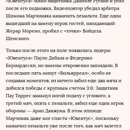
«Ювентуса» мимо защитника Даниэле Ругани и упал
после его подножки. Видеоповтор убедил арбитра
Шимона Марчиняка назначить пенальти. Еще один
вышедший на замену игрок гостей, нападающий
Жерар Морено, пробил с «точки» Войцеха
Щенсного.
Только после этого на поле появились лидеры
«Ювентуса» Пауло Дибала и Федерико
Бернардески, но замены откровенно запоздали. В
последние пять минут «Вильярреал», особо не
создавая моментов, из ничего забил еще два мяча и
добился победы с крупным счетом 3:0. Защитник
Пау Торрес замкнул ногой подачу с углового, а
третий мяч, опять с пенальти, забил еще один игрок
обороны — Арно Данжума. В этом эпизоде
Марчиняк даже мог спасти «Ювентус», поскольку
назначил пенальти уже после того, как мяч залетел