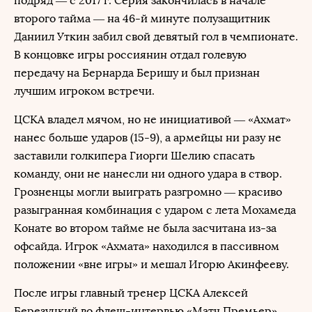
подряд — с 2017 г. Серия закончилась в начале
второго тайма — на 46-й минуте полузащитник
Даниил Уткин забил свой девятый гол в чемпионате.
В концовке игры россиянин отдал голевую
передачу на Бернарда Беришу и был признан
лучшим игроком встречи.
ЦСКА владел мячом, но не инициативой — «Ахмат»
нанес больше ударов (15-9), а армейцы ни разу не
заставили голкипера Гиорги Шелию спасать
команду, они не нанесли ни одного удара в створ.
Грозненцы могли выиграть разгромно — красиво
разыгранная комбинация с ударом с лета Мохамеда
Конате во втором тайме не была засчитана из-за
офсайда. Игрок «Ахмата» находился в пассивном
положении «вне игры» и мешал Игорю Акинфееву.
После игры главный тренер ЦСКА Алексей
Березуцкий во флеш-интервью «Матч Премьер»