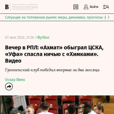
Войти
Ситуация на топливном рынке: меры, динамика, прогнозы
Выб
01 мая 2022, 21:36 /
Футбол
Вечер в РПЛ: «Ахмат» обыграл ЦСКА,
«Уфа» спасла ничью с «Химками».
Видео
Грозненский клуб победил впервые за два месяца
Оскар Финк