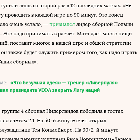
тупили лишь во второй раз в 12 последних матчах. «Не
гу проводить в каждой игре по 90 минут. Это конец
тело очень устало, —
признался
лидер сборной Польши
— Это надо принимать в расчет. Матч даст много пищи
ий, поставит многое в нашей игре и общей стратегии
 он также будет служить примером того, как надо играть
йших сборных».
еме:
«Это безумная идея» — тренер «Ливерпуля»
вал президента УЕФА закрыть Лигу наций
е группы 4 сборная Нидерландов победила в гостях
 со счетом 2:1. На 50-й минуте счет открыл
олузащитник Тен Копмейнерс. На 90+2-й минуте
ановили паритет усилиями Риса Норрингтона-Дэвиса.