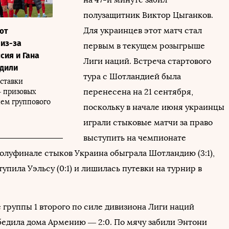
полузащитник Виктор Цыганков.
Для украинцев этот матч стал
ют
 из-за
первым в текущем розыгрыше
сия и Гана
Лиги наций. Встреча стартового
одили
тура с Шотландией была
тставки
перенесена на 21 сентября,
 призовых
ем группового
поскольку в начале июня украинцы
играли стыковые матчи за право
выступить на чемпионате
полуфинале стыков Украина обыграла Шотландию (3:1),
тупила Уэльсу (0:1) и лишилась путевки на турнир в
 группы 1 второго по силе дивизиона Лиги наций
едила дома Армению — 2:0. По мячу забили Энтони