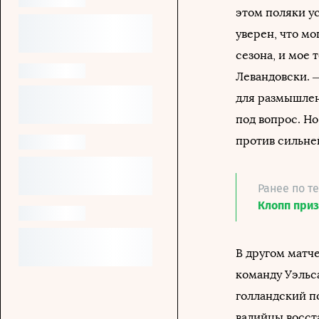
этом поляки ус
уверен, что мо
сезона, и мое 
Левандовски. 
для размышлен
под вопрос. Но
против сильне
Ранее по т
Клопп приз
В другом матч
команду Уэльса
голландский п
валийцы восст