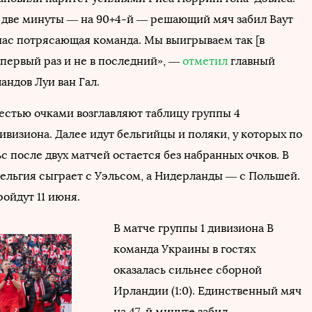
 две минуты — на 90+4-й — решающий мяч забил Ваут
 нас потрясающая команда. Мы выигрываем так [в
 первый раз и не в последний», —
отметил
главный
андов Луи ван Гал.
естью очками возглавляют таблицу группы 4
визиона. Далее идут бельгийцы и поляки, у которых по
ьс после двух матчей остается без набранных очков. В
Бельгия сыграет с Уэльсом, а Нидерланды — с Польшей.
ойдут 11 июня.
В матче группы 1 дивизиона B
команда Украины в гостях
оказалась сильнее сборной
Ирландии (1:0). Единственный мяч
на 47-й минуте забил