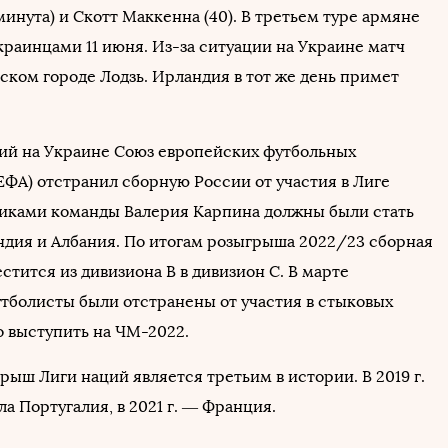
минута) и Скотт Маккенна (40). В третьем туре армяне
краинцами 11 июня. Из-за ситуации на Украине матч
ском городе Лодзь. Ирландия в тот же день примет
ий на Украине Союз европейских футбольных
ЕФА) отстранил сборную России от участия в Лиге
иками команды Валерия Карпина должны были стать
ндия и Албания. По итогам розыгрыша 2022/23 сборная
тится из дивизиона B в дивизион C. В марте
тболисты были отстранены от участия в стыковых
о выступить на ЧМ-2022.
ыш Лиги наций является третьим в истории. В 2019 г.
а Португалия, в 2021 г. — Франция.