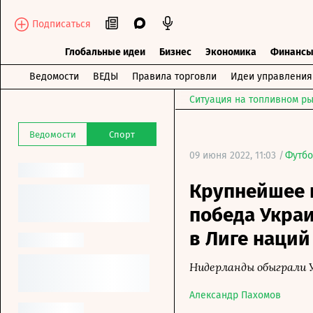
Подписаться
Глобальные идеи
Бизнес
Экономика
Финанс
Ведомости
ВЕДЫ
Правила торговли
Идеи управления
Ситуация на топливном ры
Ведомости
Спорт
09 июня 2022, 11:03 /
Футбо
Крупнейшее 
победа Украи
в Лиге наций
Нидерланды обыграли У
Александр Пахомов