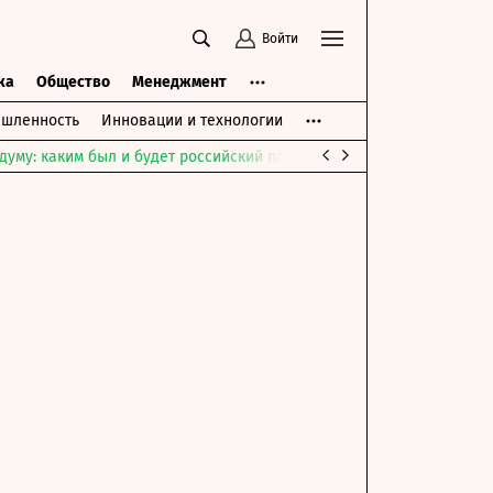
Войти
ка
Общество
Менеджмент
шленность
Инновации и технологии
думу: каким был и будет российский парламент
Война на Ближне