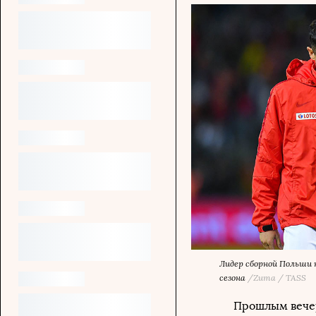
Лидер сборной Польши 
сезона
/Zuma / TASS
Прошлым вечер