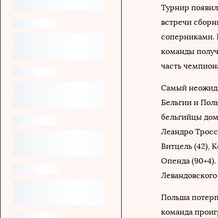
Турнир появилс
встречи сборн
соперниками. 
команды получ
часть чемпион
Самый неожида
Бельгии и Поль
бельгийцы дома
Леандро Тросса
Витцель (42), 
Опенда (90+4).
Левандовского 
Польша потерп
команда проиг