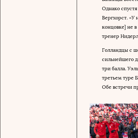
Однако спустя
Вергхорст. «У
концовке] не в
тренер Нидерл
Голландцы с ш
сильнейшего ди
три балла. Уэл
третьем туре 
Обе встречи пр