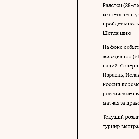
Ралстон (28-я 
встретятся с у
пройдет в поль
Шотландию.
На фоне событ
ассоциаций (У
наций. Соперн
Израиль, Исла
России перемес
российские фу
матчах за прав
Текущий розыгр
турнир выиграл