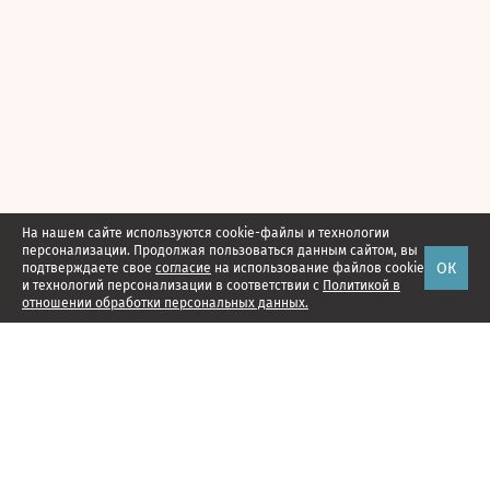
На нашем сайте используются cookie-файлы и технологии
персонализации. Продолжая пользоваться данным сайтом, вы
ОК
подтверждаете свое
согласие
на использование файлов cookie
и технологий персонализации в соответствии с
Политикой в
отношении обработки персональных данных.