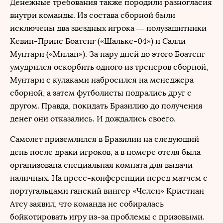
Денежные требования также породили разногласия
внутри команды. Из состава сборной были
исключены два звездных игрока — полузащитники
Кевин-Принс Боатенг («Шальке-04») и Салли
Мунтари («Милан»). За пару дней до этого Боатенг
умудрился оскорбить одного из тренеров сборной,
Мунтари с кулаками набросился на менеджера
сборной, а затем футболисты подрались друг с
другом. Правда, покидать Бразилию до получения
денег они отказались. И дождались своего.
Самолет приземлился в Бразилии на следующий
день после драки игроков, а в номере отеля была
организована специальная комната для выдачи
наличных. На пресс-конференции перед матчем с
португальцами ганский вингер «Челси» Кристиан
Атсу заявил, что команда не собиралась
бойкотировать игру из-за проблемы с призовыми.