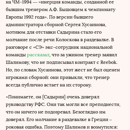
на ЧМ-1994 — «инерция команды, созданной ее
бывшим тренером А.Ф. Бышовцем к чемпионату
Европы 1992 года». По версии бывшего
администратора сборной Сергея Хусаинова,
мотивом для отставки Садырина стало его
молчание после речи Колоскова в раздевалке. В
разговоре с «СЭ» экс-сотрудник национальной
команды
рассказал
, что за ужином тренер заявил
Шалимову, что не подписывал контракт с Reebok.
Но, по словам Хусаинова, этот жест не был оценен
игроками сборной: они привыкли, что тренер
всегда публично встает на их сторону.
«Понимаете, он [Садырин] очень доверял
руководству РФС. Они так могли все преподнести,
что он ничего не подозревал. Безоглядно им
доверял. Его молчание в раздевалке в Греции –
роковая ошибка. Поэтому Шалимов и возмутился: