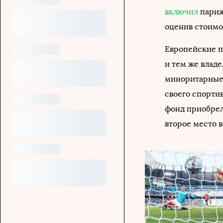
включил
парижа
оценив стоимос
Европейские п
и тем же влад
миноритарные 
своего спортив
фонд приобрел
второе место 