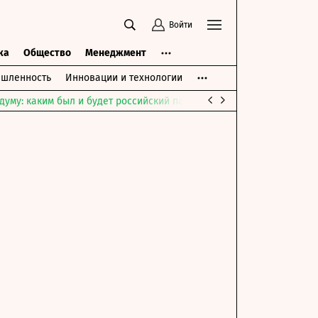
Войти
ка
Общество
Менеджмент
шленность
Инновации и технологии
думу: каким был и будет российский парламент
Война на Ближне