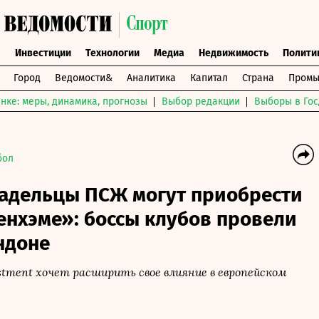
ы
Инвестиции
Технологии
Медиа
Недвижимость
Полити
Город
Ведомости&
Аналитика
Капитал
Страна
Промы
нке: меры, динамика, прогнозы
Выбор редакции
Выборы в Гос
бол
ладельцы ПСЖ могут приобрести
енхэме»: боссы клубов провели
ндоне
estment хочет расширить свое влияние в европейском