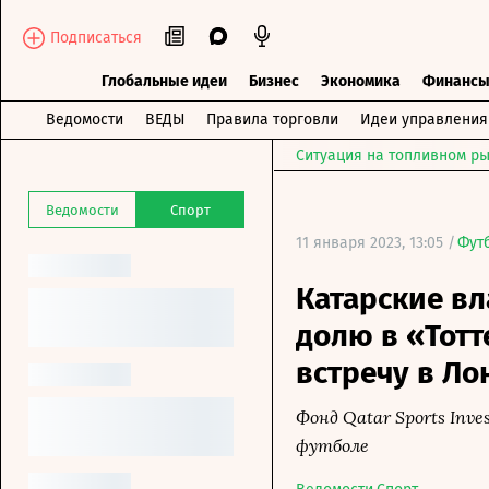
Подписаться
Глобальные идеи
Бизнес
Экономика
Финанс
Ведомости
ВЕДЫ
Правила торговли
Идеи управления
Ситуация на топливном ры
Ведомости
Спорт
11 января 2023, 13:05 /
Фут
Катарские в
долю в «Тотт
встречу в Ло
Фонд Qatar Sports Inv
футболе