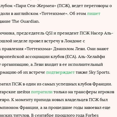
лубом «Пари Сен-Жермен» (ПСЖ), ведет переговоры о
доли в английском «Тоттенхэме». Об этом
пишет
дание The Guardian.
очника, председатель QSI и президент ПСЖ Насер Аль-
ошлой неделе провел встречу в Лондоне с
 правления «Тоттенхэма» Дэниэлом Леви. Они знают
 Европейской ассоциации клубов (ECA). Аль-Хелайфи
у организацию, а Леви входит в ее исполнительный
рмацию об их встрече
подтверждает
также Sky Sports.
ратил ПСЖ в один из самых успешных клубов Франции.
катарские шейхи
потратили
только на трансферы игроков
д евро. К моменту прихода новых владельцев ПСЖ был
мпионом Франции, а за прошедшие годы завоевал еще
нских титулов. В сентябре прошлого года Forbes