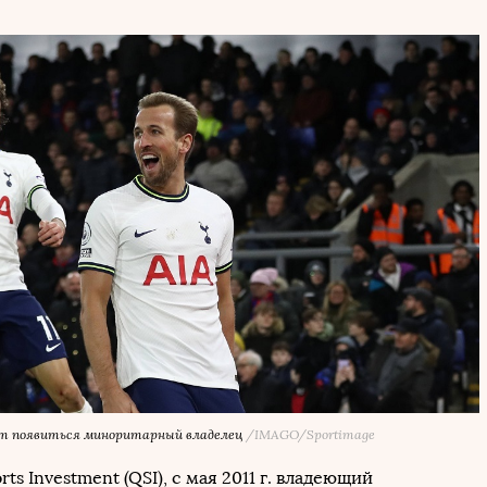
т появиться миноритарный владелец
/IMAGO/Sportimage
ts Investment (QSI), с мая 2011 г. владеющий