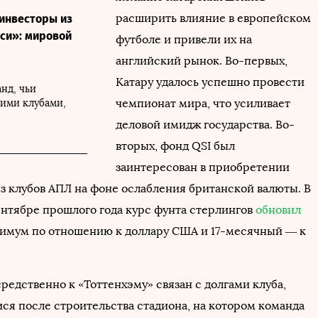
расширить влияние в европейском
 инвесторы из
си»: мировой
футболе и привели их на
английский рынок. Во-первых,
Катару удалось успешно провести
анд, чьи
чемпионат мира, что усиливает
гими клубами,
деловой имидж государства. Во-
вторых, фонд QSI был
заинтересован в приобретении
из клубов АПЛ на фоне ослабления британской валюты. В
сентябре прошлого года курс фунта стерлингов
обновил
имум по отношению к доллару США и 17-месячный — к
редственно к «Тоттенхэму» связан с долгами клуба,
ся после строительства стадиона, на котором команда