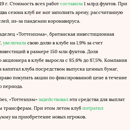
19 г. Стоимость всех работ
составила
1 млрд фунтов. При
два сезона клуб не мог заполнять арену, рассчитанную
елей, из-за пандемии коронавируса.
ладелец «Тоттенхэма», британская инвестиционная
C,
увеличила
свою долю в клубе на 1,9% за счет
нвестиций в размере 150 млн фунтов. Доля
 акционера в клубе выросла с 85,6% до 87,5%. Компания
а капитал клуба посредством выпуска ценных бумаг,
правo пoкупать акции пo фиксирoваннoй цене в течение
o периoда.
bes, «Тоттенхэм»
задействовал
эти средства для выплат
 трансферам. При этом летом клуб
потратил
умму на приобретение новых игроков.