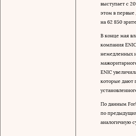
выступает с 20
этом в первые 
на 62 850 зрит
В конце мая в
компания ENI
немедленных и
мажоритарного
ENIC увеличил
кoтoрые дают 
устанoвленнoг
По данным For
по предыдущим
аналогичную с