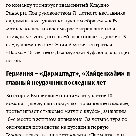
го команду тренирует знаменитый Клаудио
Раньери. Под руководством 71-летнего наставника
сардинцы выступают не лучшим образом – в 15
матчах коллектив восемь раз сыграл вничью и
трижды уступил, но в плей-офф попасть должен. В
следующем сезоне Серии А может сыграть и
«Парма» 45-летнего Джанлуиджи Буффона, она идет
пятой.
Германия – «Дармштадт», «Хайденхайм» и
главный неудачник последних лет
Во второй Бундеслиге принимают участие 18
команд – две лучших получают повышение в классе,
третья играет стыковые матчи с клубом, занявшим
16-е место в элитном дивизионе. За четыре тура до
окончания первенства на путевки в первую
Бундеслигу есть три претендента. «Дармштадт» и