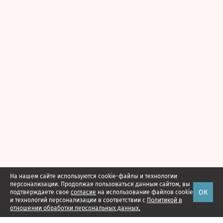
На нашем сайте используются cookie-файлы и технологии
персонализации. Продолжая пользоваться данным сайтом, вы
ОК
подтверждаете свое
согласие
на использование файлов cookie
и технологий персонализации в соответствии с
Политикой в
отношении обработки персональных данных.