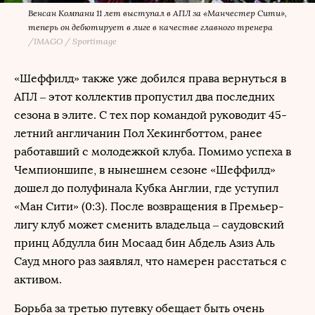
Венсан Компани 11 лет выступал в АПЛ за «Манчестер Сити»,
теперь он дебютирует в лиге в качестве главного тренера
/
IMAGO / Sportimage
«Шеффилд» также уже добился права вернуться в
АПЛ – этот коллектив пропустил два последних
сезона в элите. С тех пор командой руководит 45-
летний англичанин Пол Хекингботтом, ранее
работавший с молодежкой клуба. Помимо успеха в
Чемпионшипе, в нынешнем сезоне «Шеффилд»
дошел до полуфинала Кубка Англии, где уступил
«Ман Сити» (0:3). После возвращения в Премьер-
лигу клуб может сменить владельца – саудовский
принц Абдулла бин Мосаад бин Абдель Азиз Аль
Сауд много раз заявлял, что намерен расстаться с
активом.
Борьба за третью путевку обещает быть очень