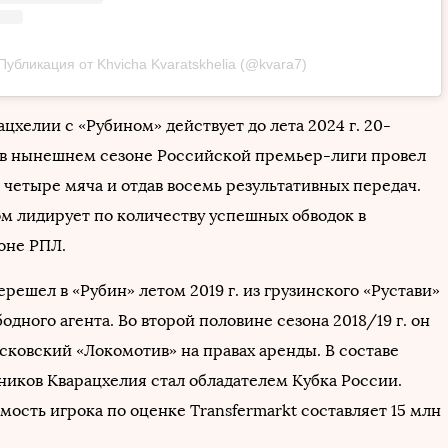
Публикация от Khvicha Kvaratskhelia (@kvara7)
цхелии с «Рубином» действует до лета 2024 г. 20-
 в нынешнем сезоне Российской премьер-лиги провел
в четыре мяча и отдав восемь результативных передач.
ом лидирует по количеству успешных обводок в
оне РПЛ.
решел в «Рубин» летом 2019 г. из грузинского «Рустави»
бодного агента. Во второй половине сезона 2018/19 г. он
сковский «Локомотив» на правах аренды. В составе
иков Кварацхелия стал обладателем Кубка России.
ость игрока по оценке Transfermarkt составляет 15 млн