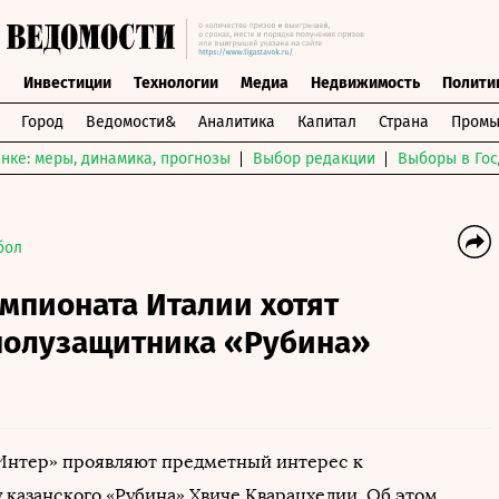
ы
Инвестиции
Технологии
Медиа
Недвижимость
Полити
Город
Ведомости&
Аналитика
Капитал
Страна
Промы
нке: меры, динамика, прогнозы
Выбор редакции
Выборы в Гос
бол
мпионата Италии хотят
полузащитника «Рубина»
Интер» проявляют предметный интерес к
 казанского «Рубина» Хвиче Кварацхелии. Об этом