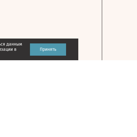
ься данным
изации в
Принять