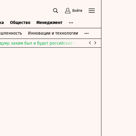
Войти
ка
Общество
Менеджмент
шленность
Инновации и технологии
думу: каким был и будет российский парламент
Война на Ближне