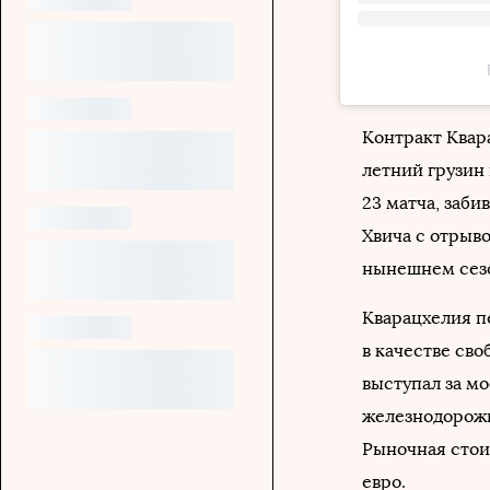
Контракт Квара
летний грузин
23 матча, заби
Хвича с отрыв
нынешнем сез
Кварацхелия пе
в качестве сво
выступал за мо
железнодорожн
Рыночная стоим
евро.