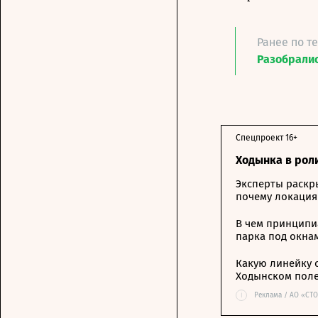
Ранее по т
Разобралис
Спецпроект 16+
Ходынка в рол
Эксперты раскр
почему локация
В чем принципи
парка под окна
Какую линейку 
Ходынском пол
i
Реклама / АО «СТ