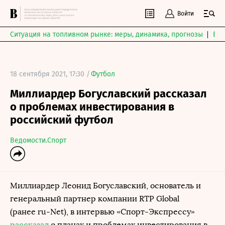
Войти
Ситуация на топливном рынке: меры, динамика, прогнозы
Выб
18 сентября 2021, 17:30 /
Футбол
Миллиардер Богуславский рассказал
о проблемах инвестирования в
российский футбол
Ведомости.Спорт
Миллиардер Леонид Богуславский, основатель и
генеральный партнер компании RTP Global
(ранее ru-Net), в интервью «Спорт-Экспрессу»
рассказал
о планах и проблемах инвестирования в