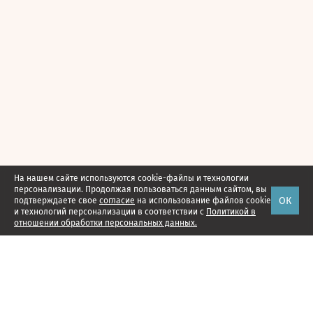
На нашем сайте используются cookie-файлы и технологии
персонализации. Продолжая пользоваться данным сайтом, вы
ОК
подтверждаете свое
согласие
на использование файлов cookie
и технологий персонализации в соответствии с
Политикой в
отношении обработки персональных данных.