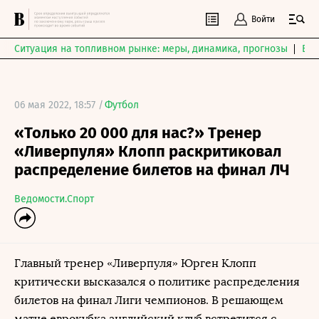
Войти
Ситуация на топливном рынке: меры, динамика, прогнозы
Выб
06 мая 2022, 18:57 /
Футбол
«Только 20 000 для нас?» Тренер
«Ливерпуля» Клопп раскритиковал
распределение билетов на финал ЛЧ
Ведомости.Спорт
Главный тренер «Ливерпуля» Юрген Клопп
критически высказался о политике распределения
билетов на финал Лиги чемпионов. В решающем
матче еврокубка английский клуб встретится с