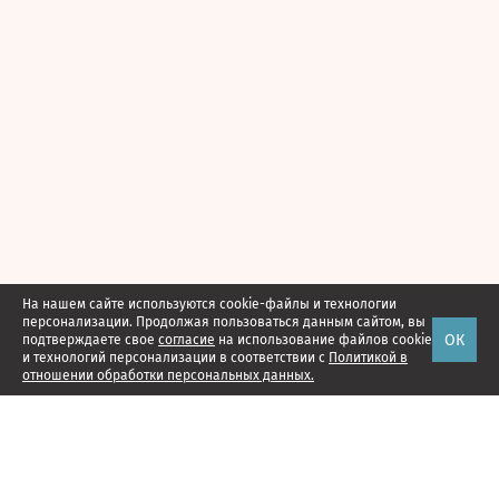
На нашем сайте используются cookie-файлы и технологии
персонализации. Продолжая пользоваться данным сайтом, вы
ОК
подтверждаете свое
согласие
на использование файлов cookie
и технологий персонализации в соответствии с
Политикой в
отношении обработки персональных данных.