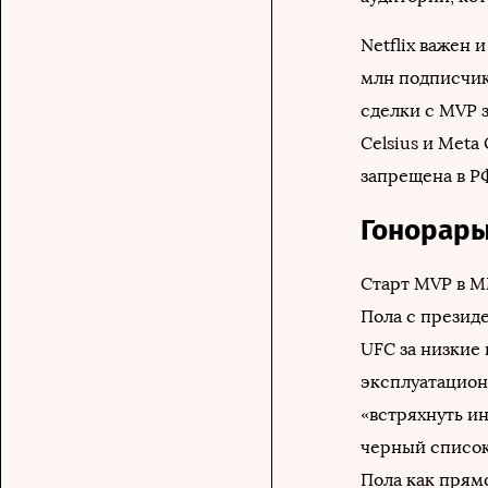
Netflix важен 
млн подписчик
сделки с MVP 
Celsius и Meta
запрещена в РФ
Гонорары
Старт MVP в M
Пола с презид
UFC за низкие
эксплуатацион
«встряхнуть и
черный список
Пола как прям