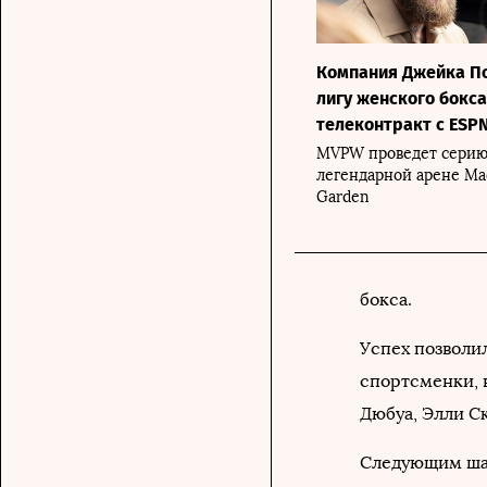
Компания Джейка По
лигу женского бокс
телеконтракт с ESP
MVPW проведет серию
легендарной арене Ma
Garden
бокса.
Успех позволи
спортсменки, 
Дюбуа, Элли С
Следующим шаго