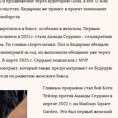
 и продвижение через аудиторию Пола, а это 72 млн
 соцсетях. Бидариан же принес в проект понимание
ноборств.
акрепился в боксе, особенно в женском. Первым
санием в 2021 г. стала Аманда Серрано – семикратная
а. По словам спортсменки, Пол и Бидариан обещали
ллионершей за год, но выполнили обещание уже через
 В марте 2025 г. Серрано подписала с MVP
онтракт, который также предусматривает ее будущую
теля по развитию женского бокса.
Главным прорывом стал бой Кэти
Тейлор против Аманды Серрано в
апреле 2022 г. на Madison Square
Garden. Это был первый женский