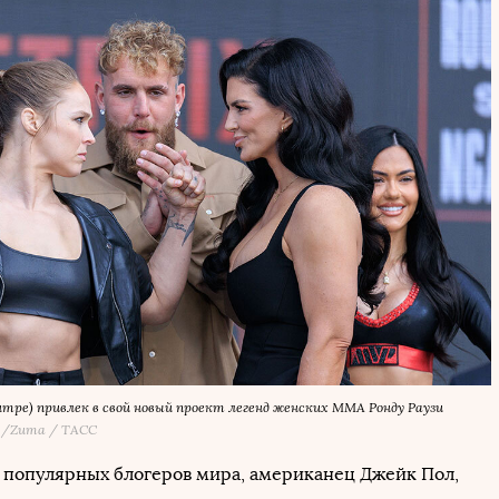
нтре) привлек в свой новый проект легенд женских ММА Ронду Раузи
/Zuma / ТАСС
 популярных блогеров мира, американец Джейк Пол,