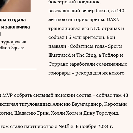
боксерский поединок,
возглавивший вечер бокса, за 140-
летнюю историю арены. DAZN
ла создала
а и заключила
транслировал его в 170 странах и
N
собрал 1,5 млн зрителей. Бой
 турниров на
назвали «Событием года» Sports
dison Square
Illustrated и The Ring, а Тейлор и
Серрано заработали семизначные
гонорары – рекорд для женского
л MVP собрать сильный женский состав – сейчас там 43
включая титулованных Алисию Баумгарднер, Кэролайн
котни, Шадасию Грин, Холли Холм и Дину Торслунд.
м стало партнерство с Netflix. В ноябре 2024 г.