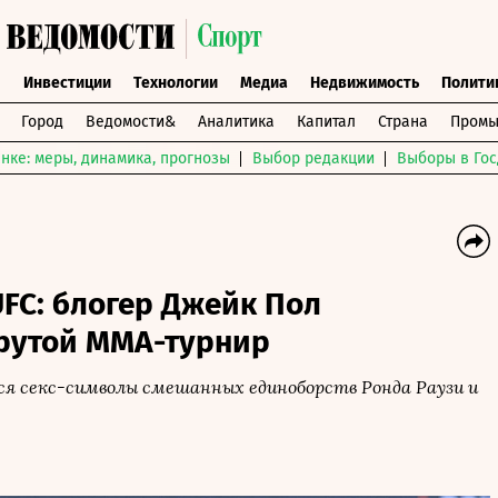
ы
Инвестиции
Технологии
Медиа
Недвижимость
Полити
Город
Ведомости&
Аналитика
Капитал
Страна
Промы
нке: меры, динамика, прогнозы
Выбор редакции
Выборы в Гос
FC: блогер Джейк Пол
крутой ММА-турнир
тся секс-символы смешанных единоборств Ронда Раузи и