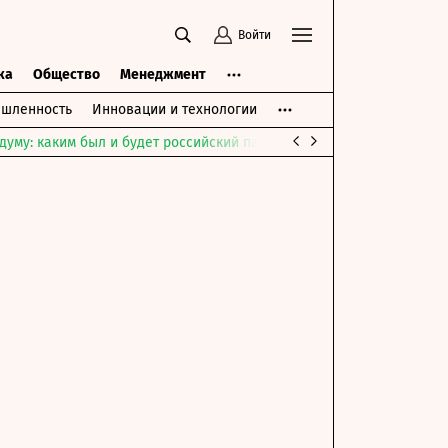
Войти
ка
Общество
Менеджмент
шленность
Инновации и технологии
думу: каким был и будет российский парламент
Война на Ближне