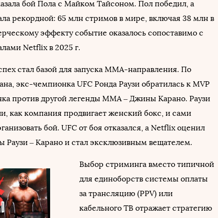
азала бой Пола с Майком Тайсоном. Пол победил, а
ла рекордной: 65 млн стримов в мире, включая 38 млн в
рческому эффекту событие оказалось сопоставимо с
ами Netflix в 2025 г.
спех стал базой для запуска MMA-направления. По
ана, экс-чемпионка UFC Ронда Раузи обратилась к MVP
нка против другой легенды ММА – Джины Карано. Раузи
ли, как компания продвигает женский бокс, и сами
анизовать бой. UFC от боя отказался, а Netflix оценил
ы Раузи – Карано и стал эксклюзивным вещателем.
Выбор стриминга вместо типичной
для единоборств системы оплаты
за трансляцию (PPV) или
кабельного ТВ отражает стратегию