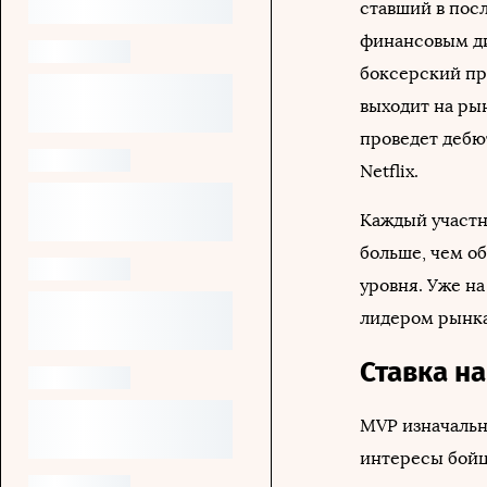
ставший в посл
финансовым д
боксерский пр
выходит на рын
проведет дебю
Netflix.
Каждый участн
больше, чем о
уровня. Уже н
лидером рынка
Ставка на
MVP изначально
интересы бойц