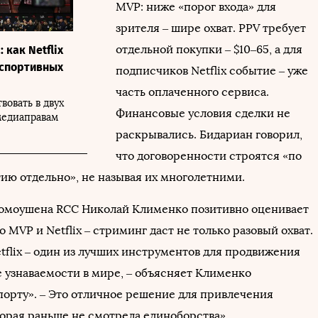
MVP: ниже «порог входа» для
зрителя – шире охват. PPV требует
отдельной покупки – $10–65, а для
 как Netflix
 спортивных
подписчиков Netflix событие – уже
часть оплаченного сервиса.
вовать в двух
Финансовые условия сделки не
медиаправам
раскрывались. Бидариан говорил,
что договоренности строятся «по
ию отдельно», не называя их многолетними.
омоушена RCC Николай Клименко позитивно оценивает
 MVP и Netflix – стриминг даст не только разовый охват.
tflix – один из лучших инструментов для продвижения
е узнаваемости в мире, – объясняет Клименко
порту». – Это отличное решение для привлечения
торая раньше не смотрела единоборства».