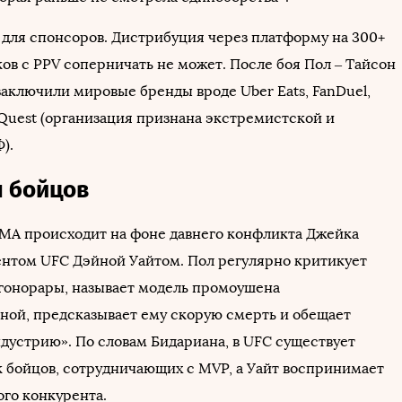
и для спонсоров. Дистрибуция через платформу на 300+
ов с PPV соперничать не может. После боя Пол – Тайсон
заключили мировые бренды вроде Uber Eats, FanDuel,
 Quest (организация признана экстремистской и
).
 бойцов
MA происходит на фоне давнего конфликта Джейка
ентом UFC Дэйной Уайтом. Пол регулярно критикует
 гонорары, называет модель промоушена
ной, предсказывает ему скорую смерть и обещает
ндустрию». По словам Бидариана, в UFC существует
 бойцов, сотрудничающих с MVP, а Уайт воспринимает
ого конкурента.