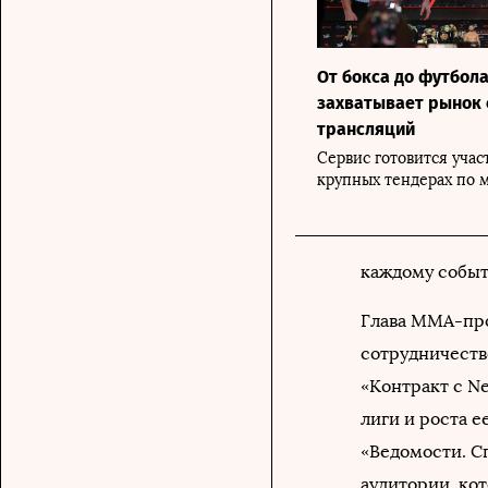
От бокса до футбола:
захватывает рынок
трансляций
Сервис готовится участ
крупных тендерах по 
каждому событ
Глава MMA-пр
сотрудничество
«Контракт с Ne
лиги и роста е
«Ведомости. С
аудитории, ко