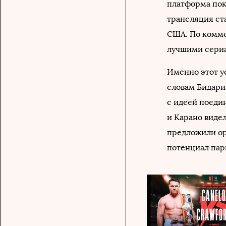
платформа пок
трансляция ста
США. По комме
лучшими сериал
Именно этот у
словам Бидари
с идеей поеди
и Карано виде
предложили орг
потенциал пар