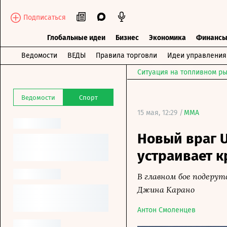
Подписаться
Глобальные идеи
Бизнес
Экономика
Финанс
Ведомости
ВЕДЫ
Правила торговли
Идеи управления
Ситуация на топливном ры
Ведомости
Спорт
15 мая, 12:29 /
MMA
Новый враг U
устраивает 
В главном бое подеру
Джина Карано
Антон Смоленцев