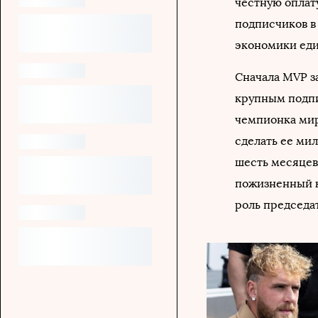
честную оплату
подписчиков в
экономики еди
Сначала MVP з
крупным подпи
чемпионка мир
сделать ее ми
шесть месяцев.
пожизненный к
роль председа