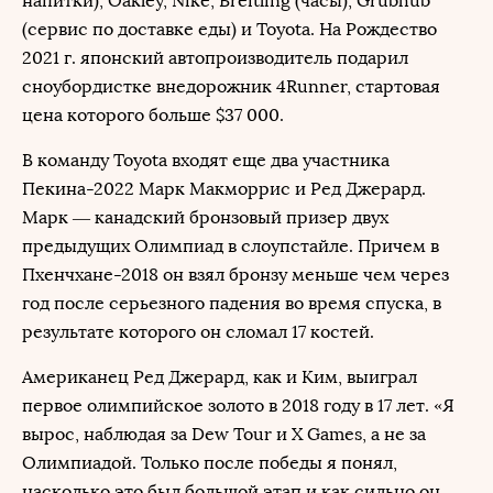
напитки), Oakley, Nike, Breitling (часы), Grubhub
(сервис по доставке еды) и Toyota. На Рождество
2021 г. японский автопроизводитель подарил
сноубордистке внедорожник 4Runner, стартовая
цена которого больше $37 000.
В команду Toyota входят еще два участника
Пекина-2022 Марк Макморрис и Ред Джерард.
Марк — канадский бронзовый призер двух
предыдущих Олимпиад в слоупстайле. Причем в
Пхенчхане-2018 он взял бронзу меньше чем через
год после серьезного падения во время спуска, в
результате которого он сломал 17 костей.
Американец Ред Джерард, как и Ким, выиграл
первое олимпийское золото в 2018 году в 17 лет. «Я
вырос, наблюдая за Dew Tour и X Games, а не за
Олимпиадой. Только после победы я понял,
насколько это был большой этап и как сильно он