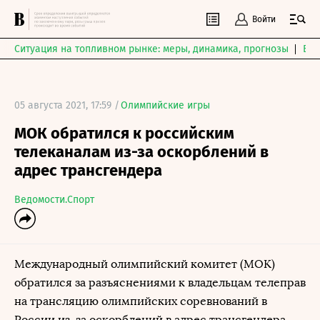
Войти
Ситуация на топливном рынке: меры, динамика, прогнозы
Выб
05 августа 2021, 17:59 /
Олимпийские игры
МОК обратился к российским
телеканалам из-за оскорблений в
адрес трансгендера
Ведомости.Спорт
Международный олимпийский комитет (МОК)
обратился за разъяснениями к владельцам телеправ
на трансляцию олимпийских соревнований в
России из-за оскорблений в адрес трансгендера-