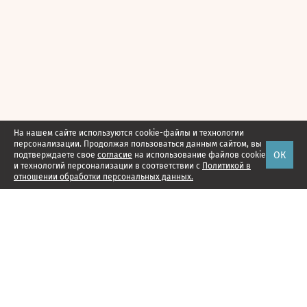
На нашем сайте используются cookie-файлы и технологии
персонализации. Продолжая пользоваться данным сайтом, вы
ОК
подтверждаете свое
согласие
на использование файлов cookie
и технологий персонализации в соответствии с
Политикой в
отношении обработки персональных данных.