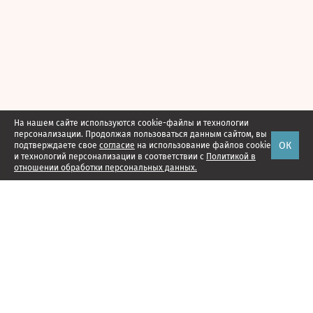
На нашем сайте используются cookie-файлы и технологии
персонализации. Продолжая пользоваться данным сайтом, вы
ОК
подтверждаете свое
согласие
на использование файлов cookie
и технологий персонализации в соответствии с
Политикой в
отношении обработки персональных данных.