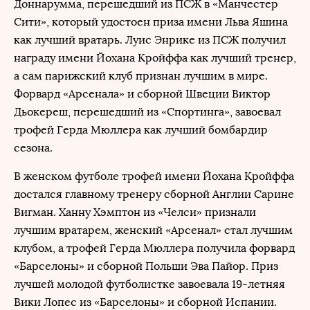
Доннарумма, перешедший из ПСЖ в «Манчестер
Сити», который удостоен приза имени Льва Яшина
как лучший вратарь. Луис Энрике из ПСЖ получил
награду имени Йохана Кройффа как лучший тренер,
а сам парижский клуб признан лучшим в мире.
Форвард «Арсенала» и сборной Швеции Виктор
Дьокереш, перешедший из «Спортинга», завоевал
трофей Герда Мюллера как лучший бомбардир
сезона.
В женском футболе трофей имени Йохана Кройффа
достался главному тренеру сборной Англии Сарине
Вигман. Ханну Хэмптон из «Челси» признали
лучшим вратарем, женский «Арсенал» стал лучшим
клубом, а трофей Герда Мюллера получила форвард
«Барселоны» и сборной Польши Эва Пайор. Приз
лучшей молодой футболистке завоевала 19-летняя
Вики Лопес из «Барселоны» и сборной Испании.