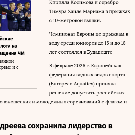
Кирилла Косимова и серебро
Тимура Хайле Мариама в прыжках
с 10-метровой вышки.
Чемпионат Европы по прыжкам в
ийские
воду среди юниоров до 15 и до 18
лота на
лет состоялся в Будапеште.
ращения ЧМ
ванной
В феврале 2026 г. Европейская
ервые и с
федерация водных видов спорта
(European Aquatics) приняла
решение допустить российских
о юношеских и молодежных соревнований с флагом и
дреева сохранила лидерство в