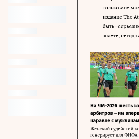
только мое мне
издание The At
быть «серьезн
знаете, сегодн
На ЧМ-2026 шесть ж
арбитров – им впер
наравне с мужчина
Женский судейский к
генерирует для ФИФА