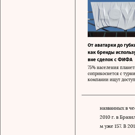
От аватарки до губк
как бренды использ
вне сделок с ФИФА
75% населения плане
соприкоснется с турн
компании ищут доступ
названных в че
2010 г. в Браз
м уже 157. В 201