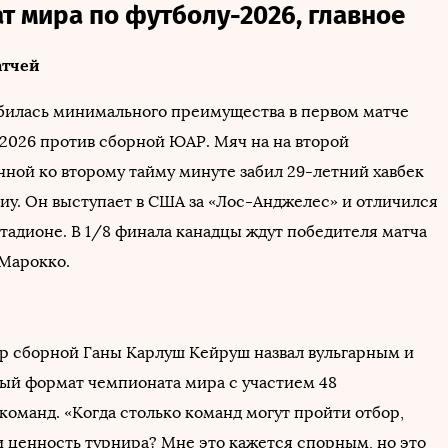
т мира по футболу-2026, главное
атчей
обилась минимального преимущества в первом матче
026 против сборной ЮАР. Мяч на на второй
ной ко второму тайму минуте забил 29-летний хавбек
иу. Он выступает в США за «Лос-Анджелес» и отличился
тадионе. В 1/8 финала канадцы ждут победителя матча
Марокко.
р сборной Ганы Карлуш Кейруш назвал вульгарным и
ый формат чемпионата мира с участием 48
команд. «Когда столько команд могут пройти отбор,
и ценность турнира? Мне это кажется спорным, но это