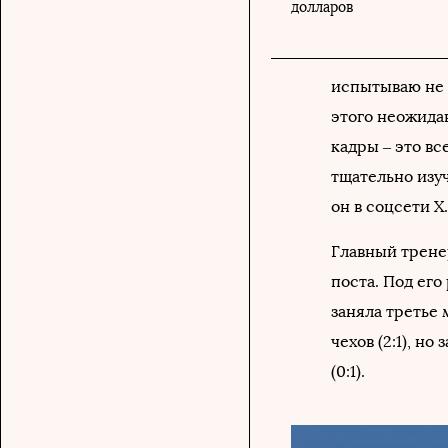
долларов
испытываю не 
этого неожидан
кадры – это вс
тщательно изуч
он в соцсети Х.
Главный трене
поста. Под его
заняла третье
чехов (2:1), н
(0:1).