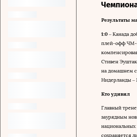
Чемпиона
Результаты м
1:0
– Канада д
плей-офф ЧМ-2
компенсирован
Стивен Эуштак
на домашнем с
Нидерланды – 
Кто удивил
Главный трене
заурядным нов
национальных 
сохраняется л