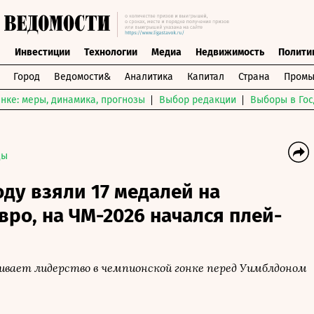
ы
Инвестиции
Технологии
Медиа
Недвижимость
Полити
Город
Ведомости&
Аналитика
Капитал
Страна
Промы
нке: меры, динамика, прогнозы
Выбор редакции
Выборы в Гос
ды
ду взяли 17 медалей на
ро, на ЧМ-2026 начался плей-
ивает лидерство в чемпионской гонке перед Уимблдоном