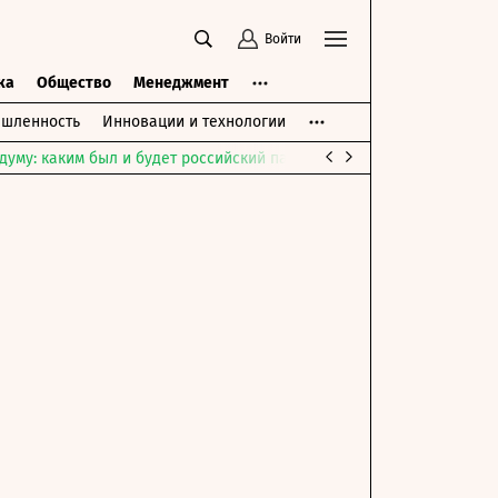
Войти
ка
Общество
Менеджмент
шленность
Инновации и технологии
думу: каким был и будет российский парламент
Война на Ближне