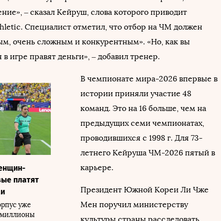
ние», – сказал Кейруш, слова которого приводит
hletic. Специалист отметил, что отбор на ЧМ должен
ым, очень сложным и конкурентным». «Но, как вы
я в игре правят деньги», – добавил тренер.
В чемпионате мира-2026 впервые в
истории приняли участие 48
команд. Это на 16 больше, чем на
предыдущих семи чемпионатах,
проводившихся с 1998 г. Для 73-
летнего Кейруша ЧМ-2026 пятый в
карьере.
енщин-
вые платят
Президент Южной Кореи Ли Чже
ми
Мен поручил министерству
орпус уже
 миллионы
культуры страны расследовать