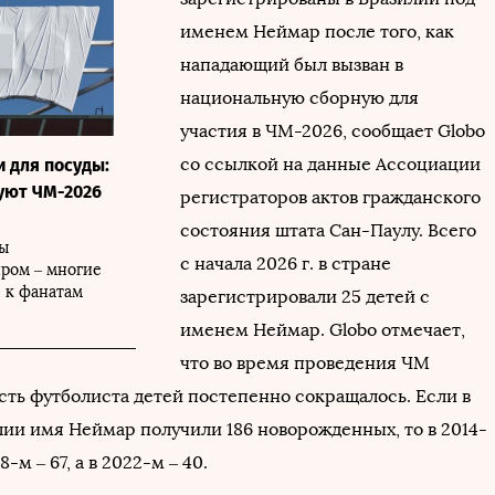
именем Неймар после того, как
нападающий был вызван в
национальную сборную для
участия в ЧМ-2026, сообщает Globo
со ссылкой на данные Ассоциации
и для посуды:
уют ЧМ-2026
регистраторов актов гражданского
состояния штата Сан-Паулу. Всего
ты
с начала 2026 г. в стране
иром – многие
 к фанатам
зарегистрировали 25 детей с
именем Неймар. Globo отмечает,
что во время проведения ЧМ
сть футболиста детей постепенно сокращалось. Если в
илии имя Неймар получили 186 новорожденных, то в 2014-
8-м – 67, а в 2022-м – 40.