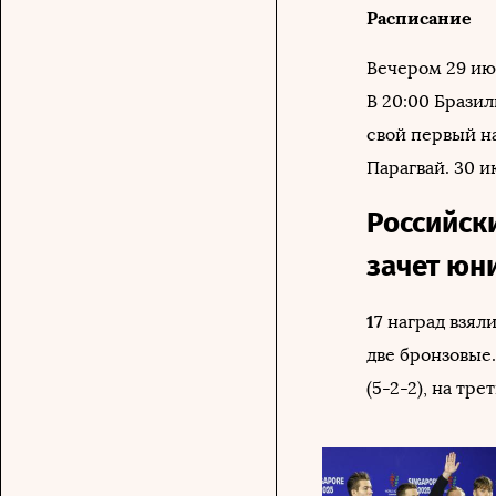
Расписание
Вечером 29 июн
В 20:00 Брази
свой первый на
Парагвай. 30 
Российск
зачет юн
17
наград взял
две бронзовые
(5-2-2), на тр