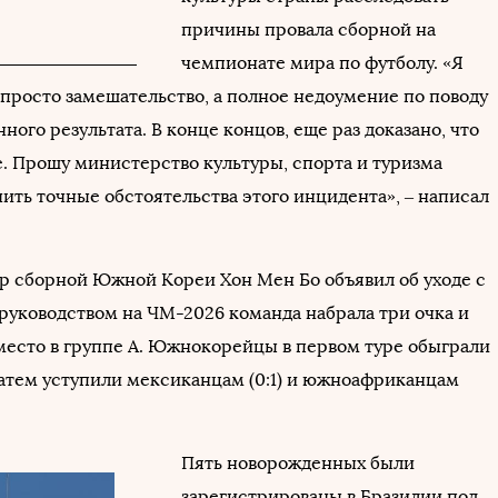
причины провала сборной на
чемпионате мира по футболу. «Я
просто замешательство, а полное недоумение по поводу
ного результата. В конце концов, еще раз доказано, что
е. Прошу министерство культуры, спорта и туризма
ить точные обстоятельства этого инцидента», – написал
р сборной Южной Кореи Хон Мен Бо объявил об уходе с
 руководством на ЧМ-2026 команда набрала три очка и
 место в группе А. Южнокорейцы в первом туре обыграли
о затем уступили мексиканцам (0:1) и южноафриканцам
Пять новорожденных были
зарегистрированы в Бразилии под