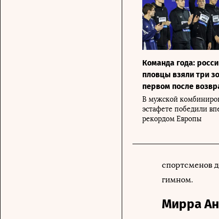
Команда года: росс
пловцы взяли три зо
первом после возв
В мужской комбиниро
эстафете победили вп
рекордом Европы
спортсменов д
гимном.
Мирра Ан