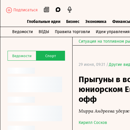
Подписаться
Глобальные идеи
Бизнес
Экономика
Финанс
Ведомости
ВЕДЫ
Правила торговли
Идеи управления
Ситуация на топливном ры
Ведомости
Спорт
29 июня, 09:31 /
Другие ви
Прыгуны в во
юниорском Ев
офф
Мирра Андреева удерж
Кирилл Сосков