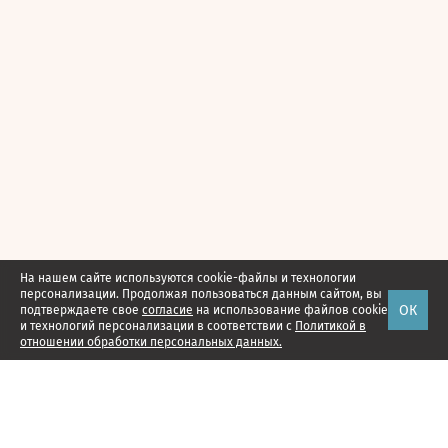
На нашем сайте используются cookie-файлы и технологии
персонализации. Продолжая пользоваться данным сайтом, вы
ОК
подтверждаете свое
согласие
на использование файлов cookie
и технологий персонализации в соответствии с
Политикой в
отношении обработки персональных данных.