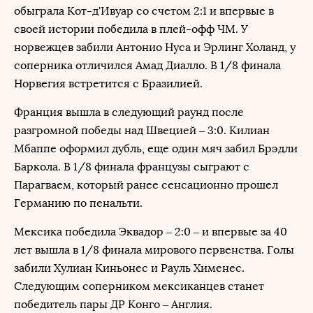
обыграла Кот-д'Ивуар со счетом 2:1 и впервые в
своей истории победила в плей-офф ЧМ. У
норвежцев забили Антонио Нуса и Эрлинг Холанд, у
соперника отличился Амад Диалло. В 1/8 финала
Норвегия встретится с Бразилией.
Франция вышла в следующий раунд после
разгромной победы над Швецией – 3:0. Килиан
Мбаппе оформил дубль, еще один мяч забил Брэдли
Баркола. В 1/8 финала французы сыграют с
Парагваем, который ранее сенсационно прошел
Германию по пенальти.
Мексика победила Эквадор – 2:0 – и впервые за 40
лет вышла в 1/8 финала мирового первенства. Голы
забили Хулиан Киньонес и Рауль Хименес.
Следующим соперником мексиканцев станет
победитель пары ДР Конго – Англия.