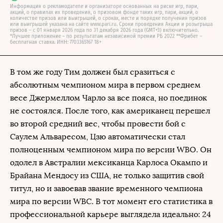
Информация о рекламодателе и организаторе основанных на риске игр, пари,
акций, о правилах их проведения, о призовом фонде таких игр, пари, акций, о
количестве призов или выигрышей, о сроках, месте и порядке получения призов
или выигрышей указана на сайте www.pari.ru. Сроки проведения Акции и розыгрыша
призов – с 01 января 2026 года по 31 декабря 2026 года (GMT+3) включительно.
*Лучшее приложение – по результатам независимой премии РБ 2022 **Фрибет –
бесплатная ставка. ИНН: 7703365167 18+
В том же году Тим должен был сразиться с
абсолютным чемпионом мира в первом среднем
весе Джермеллом Чарло за все пояса, но поединок
не состоялся. После того, как американец перешел
во второй средний вес, чтобы провести бой с
Саулем Альваресом, Цзю автоматически стал
полноценным чемпионом мира по версии WBO. Он
одолел в Австралии мексиканца Карлоса Окампо и
Брайана Мендосу из США, не только защитив свой
титул, но и завоевав звание временного чемпиона
мира по версии WBC. В тот момент его статистика в
профессиональной карьере выглядела идеально: 24