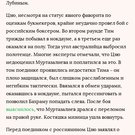
Лубиным.
Цзю, несмотря на статус явного фаворита по
оценкам букмекеров, крайне неудачно провел бой с
российским боксером. Во втором раунде Тим
трижды побывал в нокдауне, а в третьем еще раз
оказался на полу. Тогда угол австралийца выбросил
полотенце. Многие эксперты отмечали, что Цзю
недооценил Муртазалиева и поплатился за это. В
том поединке проявились недостатки Тима – он
плохо защищался, был слишком расслабленным и
негибким тактически. Ввязался в обмен ударами,
оказавшись в нокдауне, пытался прессинговать и
позволил Бахраму попадать слева. После боя
выяснилось
, что Муртазалиев дрался с переломом
на правой руке. Костяшка мизинца ушла вовнутрь.
Перед поединком с россиянином Цзю заявлял о