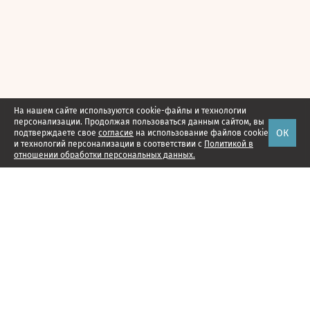
На нашем сайте используются cookie-файлы и технологии
персонализации. Продолжая пользоваться данным сайтом, вы
ОК
подтверждаете свое
согласие
на использование файлов cookie
и технологий персонализации в соответствии с
Политикой в
отношении обработки персональных данных.
Наши проекты
Подписка