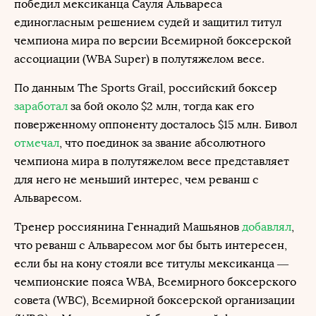
победил мексиканца Сауля Альвареса
единогласным решением судей и защитил титул
чемпиона мира по версии Всемирной боксерской
ассоциации (WBA Super) в полутяжелом весе.
По данным The Sports Grail, российский боксер
заработал
за бой около $2 млн, тогда как его
поверженному оппоненту досталось $15 млн. Бивол
отмечал
, что поединок за звание абсолютного
чемпиона мира в полутяжелом весе представляет
для него не меньший интерес, чем реванш с
Альваресом.
Тренер россиянина Геннадий Машьянов
добавлял
,
что реванш с Альваресом мог бы быть интересен,
если бы на кону стояли все титулы мексиканца —
чемпионские пояса WBA, Всемирного боксерского
совета (WBC), Всемирной боксерской организации