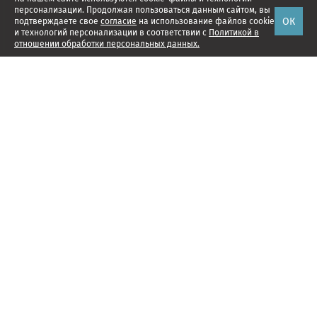
персонализации. Продолжая пользоваться данным сайтом, вы
ОК
подтверждаете свое
согласие
на использование файлов cookie
и технологий персонализации в соответствии с
Политикой в
отношении обработки персональных данных.
Наши проекты
Подписка
Реклама
Справочник компаний
Об издании