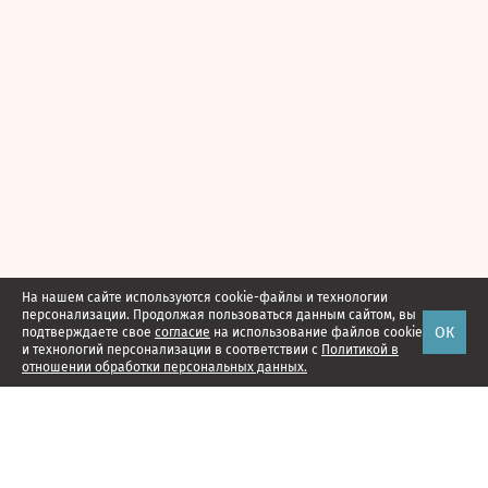
На нашем сайте используются cookie-файлы и технологии
персонализации. Продолжая пользоваться данным сайтом, вы
ОК
подтверждаете свое
согласие
на использование файлов cookie
и технологий персонализации в соответствии с
Политикой в
отношении обработки персональных данных.