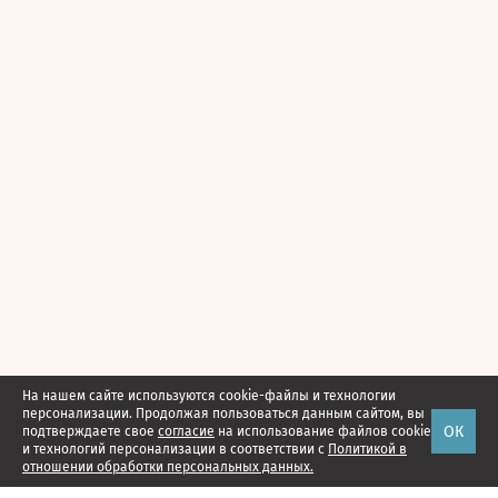
На нашем сайте используются cookie-файлы и технологии
персонализации. Продолжая пользоваться данным сайтом, вы
ОК
подтверждаете свое
согласие
на использование файлов cookie
и технологий персонализации в соответствии с
Политикой в
отношении обработки персональных данных.