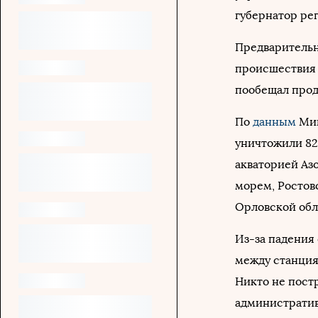
губернатор ре
Предварительн
происшествия 
пообещал прод
По
данным
Мин
уничтожили 82
акваторией Аз
морем, Ростов
Орловской обл
Из-за падения
между станция
Никто не постр
административ