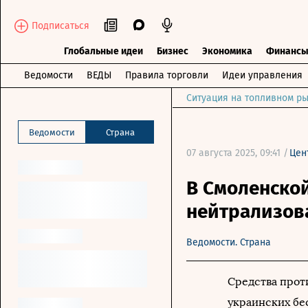
Подписаться
Глобальные идеи
Бизнес
Экономика
Финанс
Ведомости
ВЕДЫ
Правила торговли
Идеи управления
Ситуация на топливном ры
Ведомости
Страна
07 августа 2025, 09:41 /
Цен
В Смоленско
нейтрализов
Ведомости. Страна
Средства прот
украинских бе