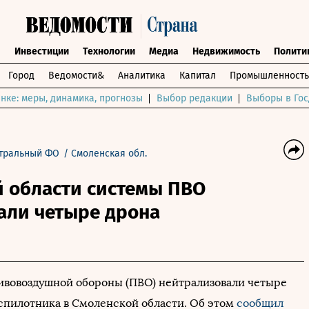
ы
Инвестиции
Технологии
Медиа
Недвижимость
Полити
Город
Ведомости&
Аналитика
Капитал
Промышленность
нке: меры, динамика, прогнозы
Выбор редакции
Выборы в Гос
тральный ФО
/
Смоленская обл.
й области системы ПВО
али четыре дрона
ивовоздушной обороны (ПВО) нейтрализовали четыре
спилотника в Смоленской области. Об этом
сообщил