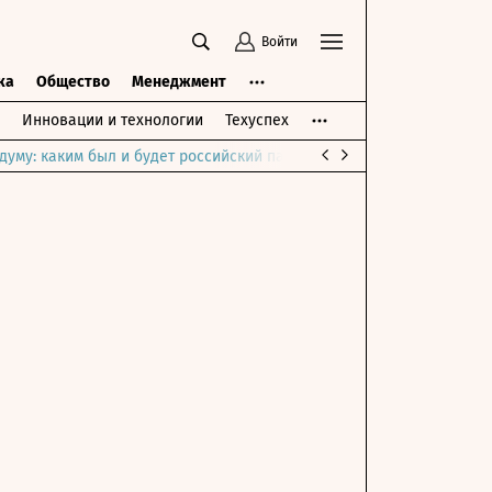
Войти
ка
Общество
Менеджмент
Инновации и технологии
Техуспех
думу: каким был и будет российский парламент
Война на Ближне