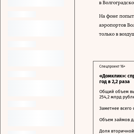
в Волгоградско
На фоне попыт
аэропортов Во
только в возду
Спецпроект 16+
«Домклик»: сп
год в 2,2 раза
Общий объем вы
254,2 млрд рубл
Заметнее всего
Объем займов дл
Доля вторичной 