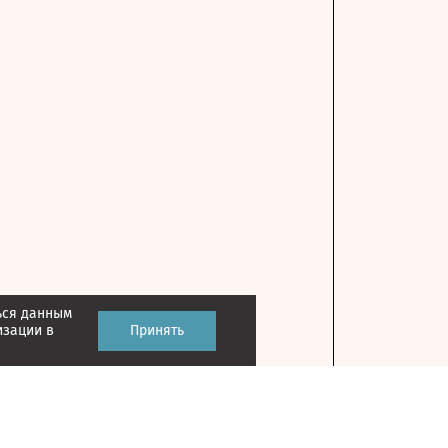
ься данным
изации в
Принять