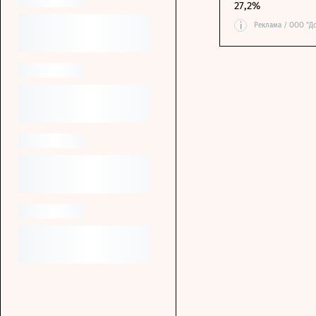
27,2%
i
Реклама / ООО "Д