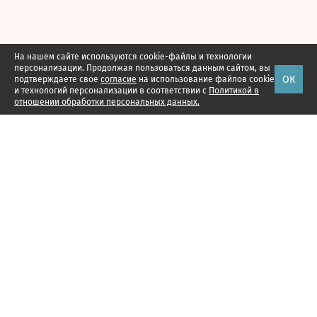
На нашем сайте используются cookie-файлы и технологии
персонализации. Продолжая пользоваться данным сайтом, вы
ОК
подтверждаете свое
согласие
на использование файлов cookie
и технологий персонализации в соответствии с
Политикой в
отношении обработки персональных данных.
Наши проекты
Подписка
Реклама