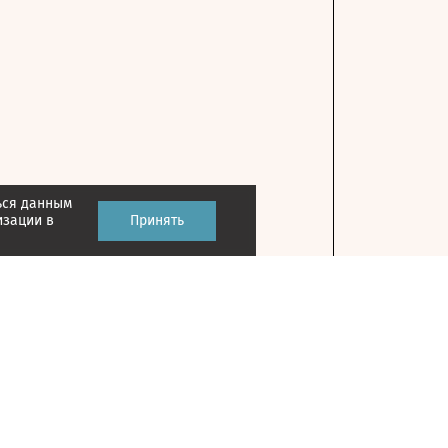
ься данным
изации в
Принять