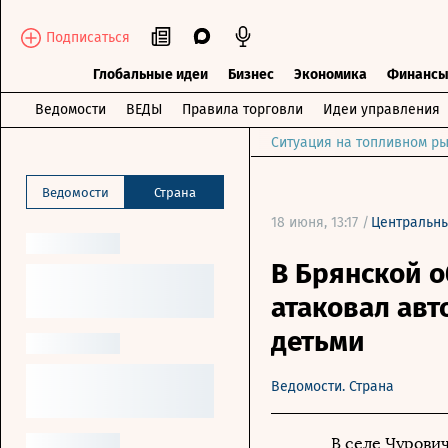
Подписаться
Глобальные идеи
Бизнес
Экономика
Финанс
Ведомости
ВЕДЫ
Правила торговли
Идеи управления
Ситуация на топливном ры
Ведомости
Страна
18 июня, 13:17 /
Центральн
В Брянской о
атаковал ав
детьми
Ведомости. Страна
В селе Чурови