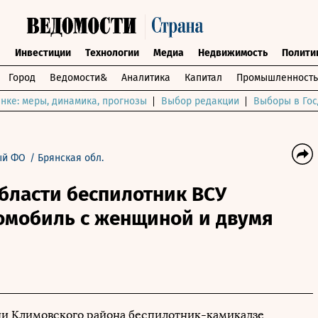
ы
Инвестиции
Технологии
Медиа
Недвижимость
Полити
Город
Ведомости&
Аналитика
Капитал
Промышленность
нке: меры, динамика, прогнозы
Выбор редакции
Выборы в Гос
ый ФО
/
Брянская обл.
бласти беспилотник ВСУ
томобиль с женщиной и двумя
чи Климовского района беспилотник-камикадзе