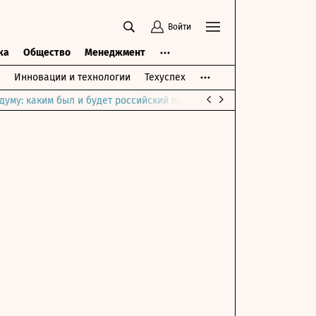
Войти
ка
Общество
Менеджмент
Инновации и технологии
Техуспех
думу: каким был и будет российский парламент
Война на Ближне