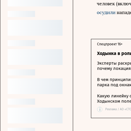
человек (вклю
осудили
нападе
Спецпроект 16+
Ходынка в рол
Эксперты раскр
почему локация
В чем принципи
парка под окна
Какую линейку 
Ходынском пол
i
Реклама / АО «СТ