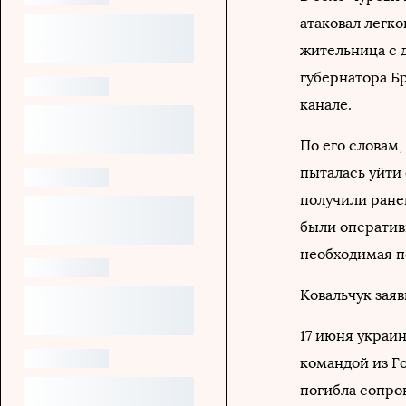
атаковал легко
жительница с д
губернатора Б
канале.
По его словам
пыталась уйти 
получили ране
были оперативн
необходимая п
Ковальчук заяв
17 июня украи
командой из Го
погибла сопро