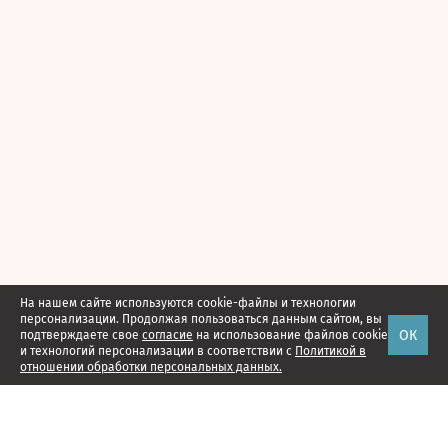
На нашем сайте используются cookie-файлы и технологии
персонализации. Продолжая пользоваться данным сайтом, вы
ОК
подтверждаете свое
согласие
на использование файлов cookie
и технологий персонализации в соответствии с
Политикой в
отношении обработки персональных данных.