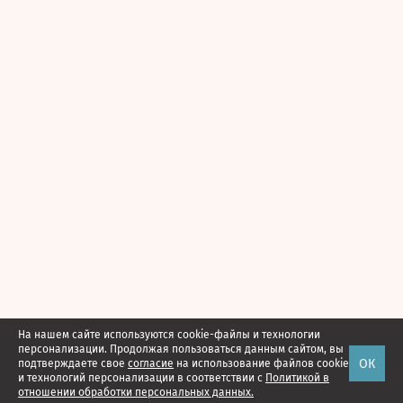
На нашем сайте используются cookie-файлы и технологии
персонализации. Продолжая пользоваться данным сайтом, вы
ОК
подтверждаете свое
согласие
на использование файлов cookie
и технологий персонализации в соответствии с
Политикой в
отношении обработки персональных данных.