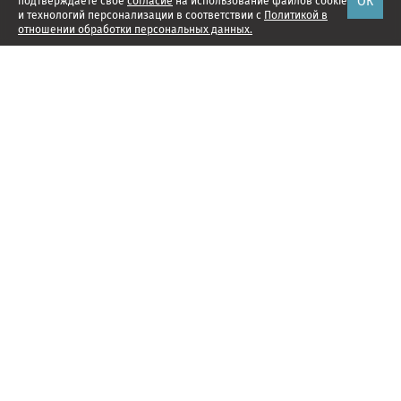
ОК
подтверждаете свое
согласие
на использование файлов cookie
и технологий персонализации в соответствии с
Политикой в
отношении обработки персональных данных.
Наши проекты
Подписка
Реклама
Справочник компаний
Об издании
Редакция