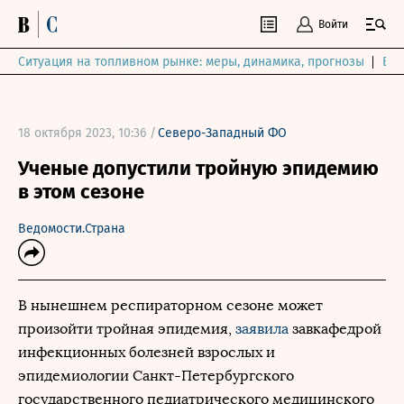
Войти
Ситуация на топливном рынке: меры, динамика, прогнозы
Выб
18 октября 2023, 10:36 /
Северо-Западный ФО
Ученые допустили тройную эпидемию
в этом сезоне
Ведомости.Страна
В нынешнем респираторном сезоне может
произойти тройная эпидемия,
заявила
завкафедрой
инфекционных болезней взрослых и
эпидемиологии Санкт-Петербургского
государственного педиатрического медицинского