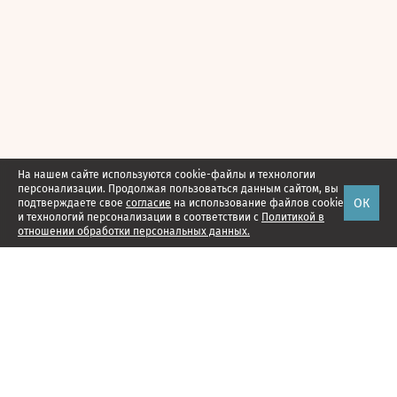
На нашем сайте используются cookie-файлы и технологии
персонализации. Продолжая пользоваться данным сайтом, вы
ОК
подтверждаете свое
согласие
на использование файлов cookie
и технологий персонализации в соответствии с
Политикой в
отношении обработки персональных данных.