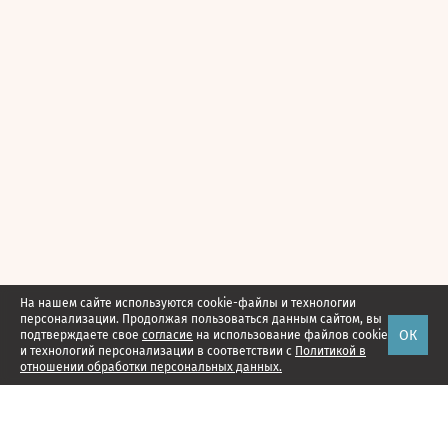
На нашем сайте используются cookie-файлы и технологии
персонализации. Продолжая пользоваться данным сайтом, вы
ОК
подтверждаете свое
согласие
на использование файлов cookie
и технологий персонализации в соответствии с
Политикой в
отношении обработки персональных данных.