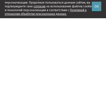
персонализации. Продолжая пользоваться данным сайтом, вы
ОК
подтверждаете свое
согласие
на использование файлов cookie
и технологий персонализации в соответствии с
Политикой в
отношении обработки персональных данных.
Наши проекты
Подписка
Реклама
Справочник компаний
Об издании