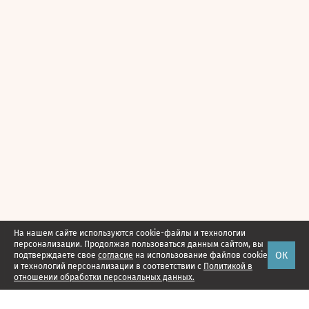
На нашем сайте используются cookie-файлы и технологии
персонализации. Продолжая пользоваться данным сайтом, вы
ОК
подтверждаете свое
согласие
на использование файлов cookie
и технологий персонализации в соответствии с
Политикой в
отношении обработки персональных данных.