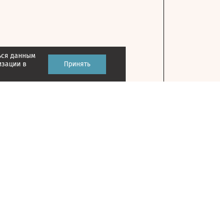
ься данным
изации в
Принять
Контакты