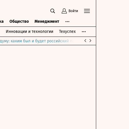
Войти
ка
Общество
Менеджмент
Инновации и технологии
Техуспех
думу: каким был и будет российский парламент
Война на Ближне