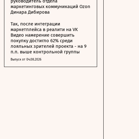
руководитель отдела
маркетинговых коммуникаций Ozon
Динара Дибирова
Так, после интеграции
маркетплейса в реалити на VK
Видео намерение совершить
покупку достигло 62% среди
лояльных зрителей проекта - на 9
п.п. выше контрольной группы
Выпуск от 04.08.2026