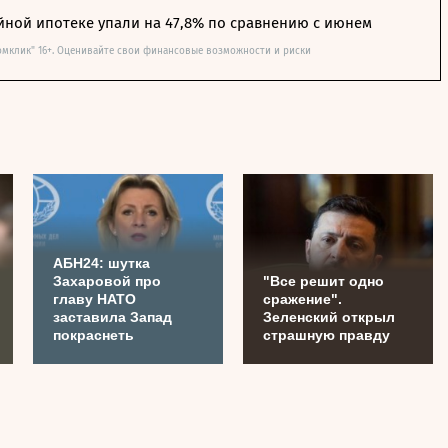
йной ипотеке упали на 47,8% по сравнению с июнем
омклик" 16+. Оценивайте свои финансовые возможности и риски
АБН24: шутка
Захаровой про
"Все решит одно
главу НАТО
сражение".
заставила Запад
Зеленский открыл
покраснеть
страшную правду