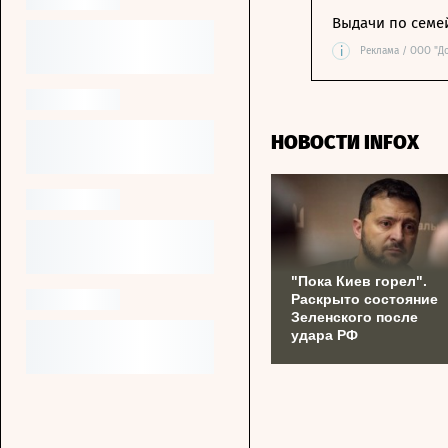
Выдачи по семе
i
Реклама / ООО "Д
НОВОСТИ INFOX
"Пока Киев горел".
Раскрыто состояние
Зеленского после
удара РФ