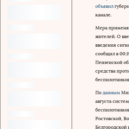
объявил
губер
канале.
Мера применяе
жителей. О вв
введения сигн
сообщил в 00:1
Пензенской об
средства прот
беспилотников
По
данным
Мин
августа систе
беспилотников
Ростовской, В
Белгородской 