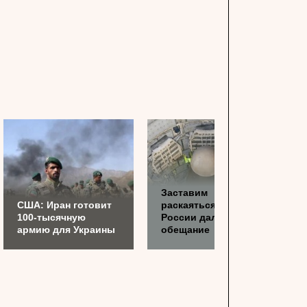
Заставим
США: Иран готовит
раскаяться: союзник
100-тысячную
России дал грозное
армию для Украины
обещание