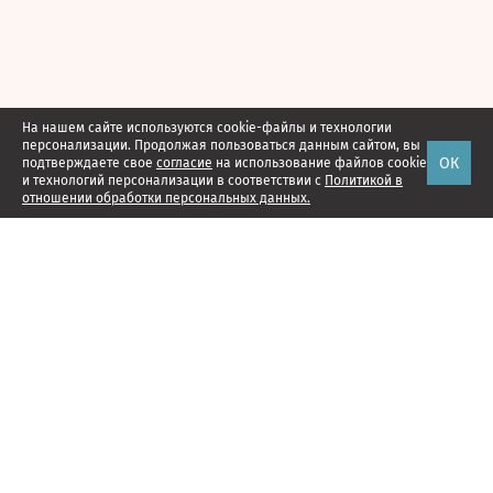
На нашем сайте используются cookie-файлы и технологии
персонализации. Продолжая пользоваться данным сайтом, вы
ОК
подтверждаете свое
согласие
на использование файлов cookie
и технологий персонализации в соответствии с
Политикой в
отношении обработки персональных данных.
Наши проекты
Подписка
Реклама