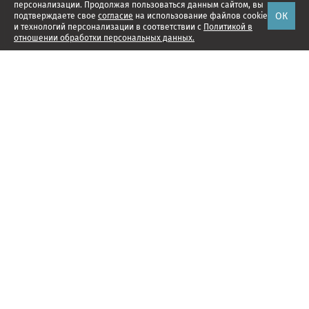
персонализации. Продолжая пользоваться данным сайтом, вы
ОК
подтверждаете свое
согласие
на использование файлов cookie
и технологий персонализации в соответствии с
Политикой в
отношении обработки персональных данных.
Наши проекты
Подписка
Реклама
Справочник компаний
Об издании
Редакция