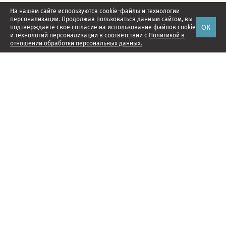
На нашем сайте используются cookie-файлы и технологии
персонализации. Продолжая пользоваться данным сайтом, вы
ОК
подтверждаете свое
согласие
на использование файлов cookie
и технологий персонализации в соответствии с
Политикой в
отношении обработки персональных данных.
Наши проекты
Подписка
Реклама
Справочник компаний
Об издании