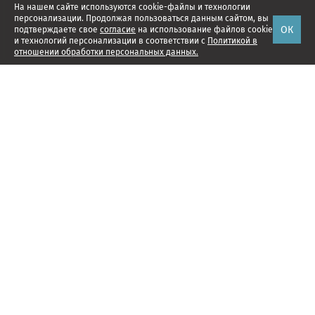
На нашем сайте используются cookie-файлы и технологии
персонализации. Продолжая пользоваться данным сайтом, вы
ОК
подтверждаете свое
согласие
на использование файлов cookie
и технологий персонализации в соответствии с
Политикой в
отношении обработки персональных данных.
Наши проекты
Подписка
Реклама
Справочник компаний
Об издании
Редакция