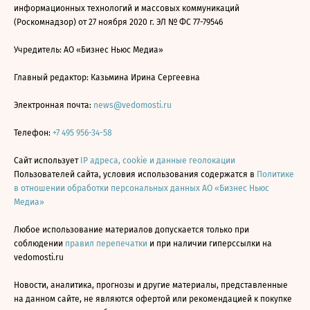
информационных технологий и массовых коммуникаций
(Роскомнадзор) от 27 ноября 2020 г. ЭЛ № ФС 77-79546
Учредитель: АО «Бизнес Ньюс Медиа»
Главный редактор: Казьмина Ирина Сергеевна
Электронная почта:
news@vedomosti.ru
Телефон:
+7 495 956-34-58
Сайт использует
IP адреса, cookie и данные геолокации
Пользователей сайта, условия использования содержатся в
Политике
в отношении обработки персональных данных АО «Бизнес Ньюс
Медиа»
Любое использование материалов допускается только при
соблюдении
правил перепечатки
и при наличии гиперссылки на
vedomosti.ru
Новости, аналитика, прогнозы и другие материалы, представленные
на данном сайте, не являются офертой или рекомендацией к покупке