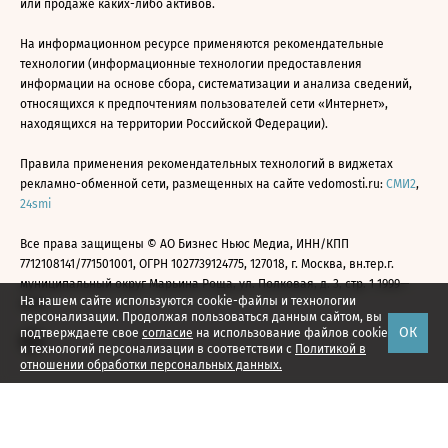
или продаже каких-либо активов.
На информационном ресурсе применяются рекомендательные
технологии (информационные технологии предоставления
информации на основе сбора, систематизации и анализа сведений,
относящихся к предпочтениям пользователей сети «Интернет»,
находящихся на территории Российской Федерации).
Правила применения рекомендательных технологий в виджетах
рекламно-обменной сети, размещенных на сайте vedomosti.ru:
СМИ2
,
24smi
Все права защищены © АО Бизнес Ньюс Медиа, ИНН/КПП
7712108141/771501001, ОГРН 1027739124775, 127018, г. Москва, вн.тер.г.
муниципальный округ Марьина Роща, ул. Полковая, д. 3, стр. 1 1999—
На нашем сайте используются cookie-файлы и технологии
2026
персонализации. Продолжая пользоваться данным сайтом, вы
ОК
подтверждаете свое
согласие
на использование файлов cookie
и технологий персонализации в соответствии с
Политикой в
отношении обработки персональных данных.