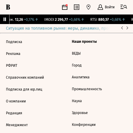
Войти
Y Бирж.
12,26
+0,17%
↑
IMOEX
2 296,77
+0,68%
↑
RTSI
880,57
+0,68%
↑
R
Ситуация на топливном рынке: меры, динамика, прогнозы
Выб
Наши проекты
Подписка
ВЕДЫ
Реклама
Город
РФРИТ
Аналитика
Справочник компаний
Промышленность
Подписка для юр.лиц
Наука
О компании
Здоровье
Редакция
Конференции
Менеджмент