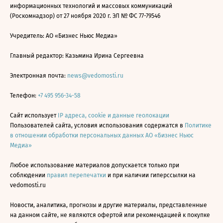
информационных технологий и массовых коммуникаций
(Роскомнадзор) от 27 ноября 2020 г. ЭЛ № ФС 77-79546
Учредитель: АО «Бизнес Ньюс Медиа»
Главный редактор: Казьмина Ирина Сергеевна
Электронная почта:
news@vedomosti.ru
Телефон:
+7 495 956-34-58
Сайт использует
IP адреса, cookie и данные геолокации
Пользователей сайта, условия использования содержатся в
Политике
в отношении обработки персональных данных АО «Бизнес Ньюс
Медиа»
Любое использование материалов допускается только при
соблюдении
правил перепечатки
и при наличии гиперссылки на
vedomosti.ru
Новости, аналитика, прогнозы и другие материалы, представленные
на данном сайте, не являются офертой или рекомендацией к покупке