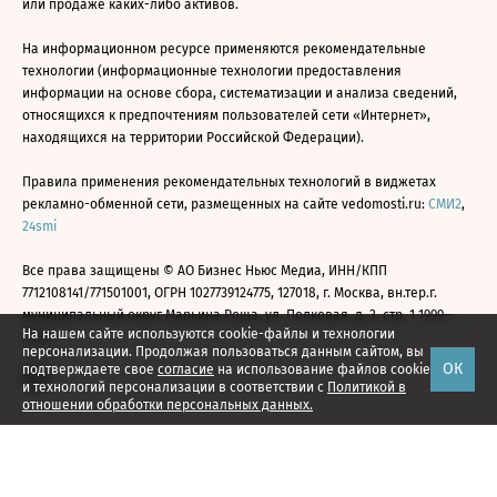
или продаже каких-либо активов.
На информационном ресурсе применяются рекомендательные
технологии (информационные технологии предоставления
информации на основе сбора, систематизации и анализа сведений,
относящихся к предпочтениям пользователей сети «Интернет»,
находящихся на территории Российской Федерации).
Правила применения рекомендательных технологий в виджетах
рекламно-обменной сети, размещенных на сайте vedomosti.ru:
СМИ2
,
24smi
Все права защищены © АО Бизнес Ньюс Медиа, ИНН/КПП
7712108141/771501001, ОГРН 1027739124775, 127018, г. Москва, вн.тер.г.
муниципальный округ Марьина Роща, ул. Полковая, д. 3, стр. 1 1999—
На нашем сайте используются cookie-файлы и технологии
2026
персонализации. Продолжая пользоваться данным сайтом, вы
ОК
подтверждаете свое
согласие
на использование файлов cookie
и технологий персонализации в соответствии с
Политикой в
отношении обработки персональных данных.