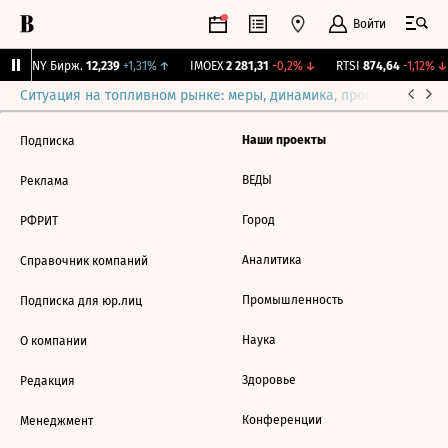
Войти
CNY Бирж.
12,239
+1,31%
↑
IMOEX
2 281,31
-0,2%
↓
RTSI
874,64
-1,12%
↓
Ситуация на топливном рынке: меры, динамика, прогнозы
Выб
Наши проекты
Подписка
ВЕДЫ
Реклама
Город
РФРИТ
Аналитика
Справочник компаний
Промышленность
Подписка для юр.лиц
Наука
О компании
Здоровье
Редакция
Конференции
Менеджмент